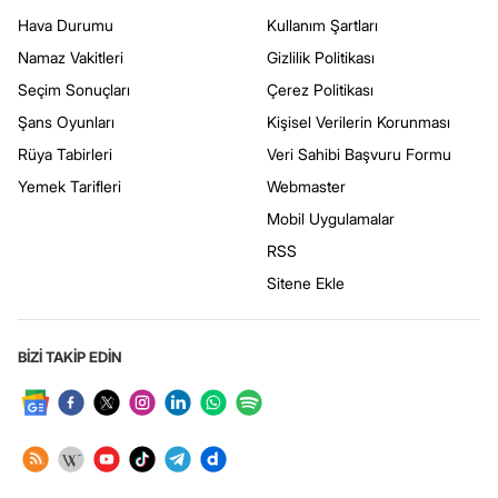
Hava Durumu
Kullanım Şartları
Namaz Vakitleri
Gizlilik Politikası
Seçim Sonuçları
Çerez Politikası
Şans Oyunları
Kişisel Verilerin Korunması
Rüya Tabirleri
Veri Sahibi Başvuru Formu
Yemek Tarifleri
Webmaster
Mobil Uygulamalar
RSS
Sitene Ekle
BİZİ TAKİP EDİN