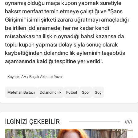
oynamış olduğu maça kupon yapmak suretiyle
haksız menfaat temin etmeye çalıştığı ve "Şans
Girişimi" isimli şirketi zarara uğratmayı amaçladığı
belirtilen iddianamede, her ne kadar kendi
müsabakasına ilişkin oynadığı bahsi kazansa da
toplu kupon yapması dolayısıyla sonuç olarak
kaybettiğinden dolandırıcılık eyleminin teşebbüs
aşamasında kaldığı tespitine yer verildi.
Kaynak: AA /
Başak Akbulut Yazar
Metehan Baltacı
Dolandırıcılık
Futbol
Spor
Suç