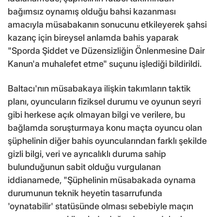
bağımsız oynamış olduğu bahsi kazanması
amacıyla müsabakanın sonucunu etkileyerek şahsi
kazanç için bireysel anlamda bahis yaparak
"Sporda Şiddet ve Düzensizliğin Önlenmesine Dair
Kanun'a muhalefet etme" suçunu işlediği bildirildi.
Baltacı'nın müsabakaya ilişkin takımların taktik
planı, oyuncuların fiziksel durumu ve oyunun seyri
gibi herkese açık olmayan bilgi ve verilere, bu
bağlamda soruşturmaya konu maçta oyuncu olan
şüphelinin diğer bahis oyuncularından farklı şekilde
gizli bilgi, veri ve ayrıcalıklı duruma sahip
bulunduğunun sabit olduğu vurgulanan
iddianamede, "Şüphelinin müsabakada oynama
durumunun teknik heyetin tasarrufunda
'oynatabilir' statüsünde olması sebebiyle maçın