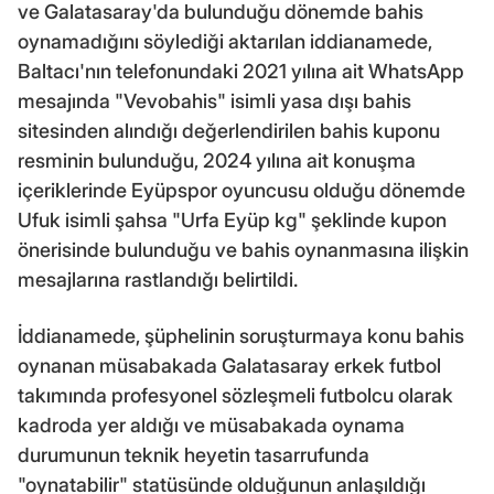
ve Galatasaray'da bulunduğu dönemde bahis
oynamadığını söylediği aktarılan iddianamede,
Baltacı'nın telefonundaki 2021 yılına ait WhatsApp
mesajında "Vevobahis" isimli yasa dışı bahis
sitesinden alındığı değerlendirilen bahis kuponu
resminin bulunduğu, 2024 yılına ait konuşma
içeriklerinde Eyüpspor oyuncusu olduğu dönemde
Ufuk isimli şahsa "Urfa Eyüp kg" şeklinde kupon
önerisinde bulunduğu ve bahis oynanmasına ilişkin
mesajlarına rastlandığı belirtildi.
İddianamede, şüphelinin soruşturmaya konu bahis
oynanan müsabakada Galatasaray erkek futbol
takımında profesyonel sözleşmeli futbolcu olarak
kadroda yer aldığı ve müsabakada oynama
durumunun teknik heyetin tasarrufunda
"oynatabilir" statüsünde olduğunun anlaşıldığı