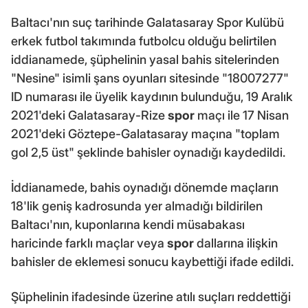
Baltacı'nın suç tarihinde Galatasaray Spor Kulübü
erkek futbol takımında futbolcu olduğu belirtilen
iddianamede, şüphelinin yasal bahis sitelerinden
"Nesine" isimli şans oyunları sitesinde "18007277"
ID numarası ile üyelik kaydının bulunduğu, 19 Aralık
2021'deki Galatasaray-Rize
spor
maçı ile 17 Nisan
2021'deki Göztepe-Galatasaray maçına "toplam
gol 2,5 üst" şeklinde bahisler oynadığı kaydedildi.
İddianamede, bahis oynadığı dönemde maçların
18'lik geniş kadrosunda yer almadığı bildirilen
Baltacı'nın, kuponlarına kendi müsabakası
haricinde farklı maçlar veya
spor
dallarına ilişkin
bahisler de eklemesi sonucu kaybettiği ifade edildi.
Şüphelinin ifadesinde üzerine atılı suçları reddettiği