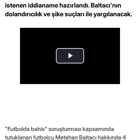
istenen iddianame hazırlandı. Baltacı'nın
dolandırıcılık ve şike suçları ile yargılanacak.
"Futbolda bahis" soruşturması kapsamında
tutuklanan futbolcu Metehan Baltacı hakkında 4