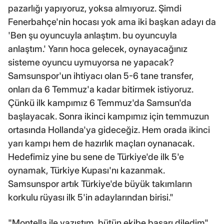
pazarlığı yapıyoruz, yoksa almıyoruz. Şimdi
Fenerbahçe'nin hocası yok ama iki başkan adayı da
'Ben şu oyuncuyla anlaştım. bu oyuncuyla
anlaştım.' Yarın hoca gelecek, oynayacağınız
sisteme oyuncu uymuyorsa ne yapacak?
Samsunspor'un ihtiyacı olan 5-6 tane transfer,
onları da 6 Temmuz'a kadar bitirmek istiyoruz.
Çünkü ilk kampımız 6 Temmuz'da Samsun'da
başlayacak. Sonra ikinci kampımız için temmuzun
ortasında Hollanda'ya gideceğiz. Hem orada ikinci
yarı kampı hem de hazırlık maçları oynanacak.
Hedefimiz yine bu sene de Türkiye'de ilk 5'e
oynamak, Türkiye Kupası'nı kazanmak.
Samsunspor artık Türkiye'de büyük takımların
korkulu rüyası ilk 5'in adaylarından birisi."
"Montella ile yazıştım, bütün ekibe başarı diledim"