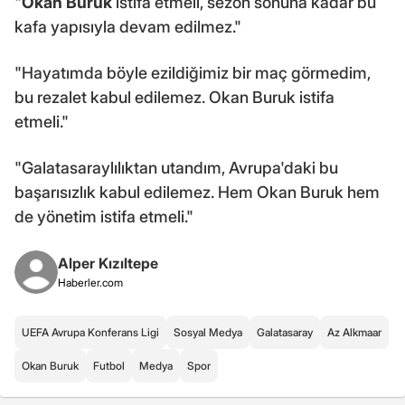
"
Okan Buruk
istifa etmeli, sezon sonuna kadar bu
kafa yapısıyla devam edilmez."
"Hayatımda böyle ezildiğimiz bir maç görmedim,
bu rezalet kabul edilemez. Okan Buruk istifa
etmeli."
"Galatasaraylılıktan utandım, Avrupa'daki bu
başarısızlık kabul edilemez. Hem Okan Buruk hem
de yönetim istifa etmeli."
Alper Kızıltepe
Haberler.com
UEFA Avrupa Konferans Ligi
Sosyal Medya
Galatasaray
Az Alkmaar
Okan Buruk
Futbol
Medya
Spor