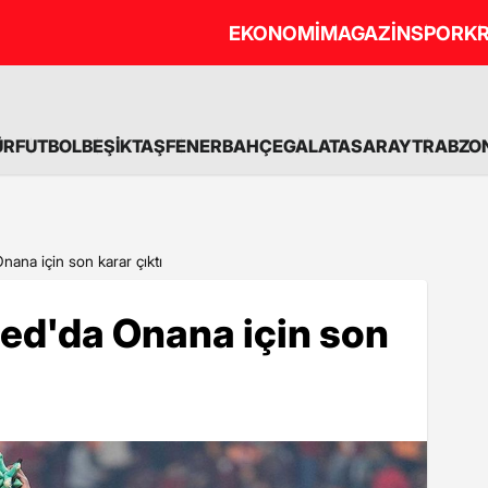
EKONOMİ
MAGAZİN
SPOR
KR
ÜR
FUTBOL
BEŞİKTAŞ
FENERBAHÇE
GALATASARAY
TRABZO
ana için son karar çıktı
ed'da Onana için son