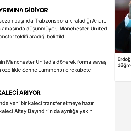
YRIMINA GİDİYOR
, sezon başında Trabzonspor’a kiraladığı Andre
anlamasında düşünmüyor.
Manchester United
sfer teklifi aradığı belirtildi.
Erdoğa
inin Manchester United’a dönerek forma savaşı
düğme
ın özellikle Senne Lammens ile rekabete
ALECİ ARIYOR
inde yeni bir kaleci transfer etmeye hazır
kaleci Altay Bayındır’ın da ayrılığa yakın