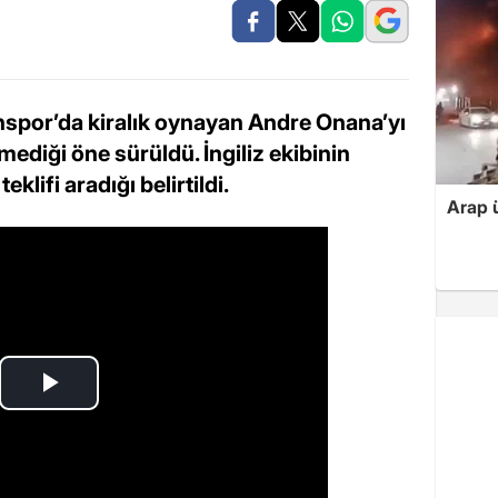
spor’da kiralık oynayan Andre Onana’yı
diği öne sürüldü. İngiliz ekibinin
klifi aradığı belirtildi.
Arap ü