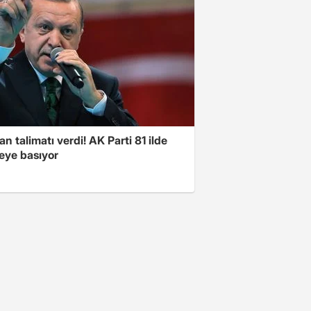
n talimatı verdi! AK Parti 81 ilde
ye basıyor