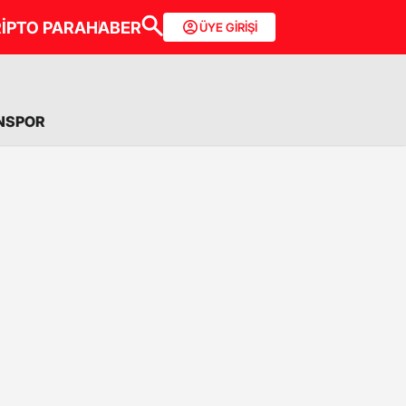
İPTO PARA
HABER
ÜYE GİRİŞİ
NSPOR