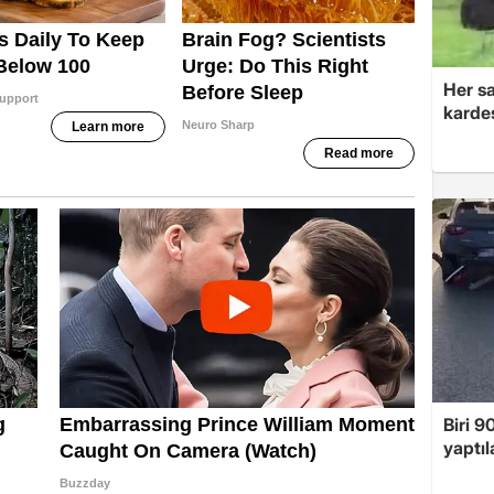
Her sa
kardeş
Biri 9
yaptıl