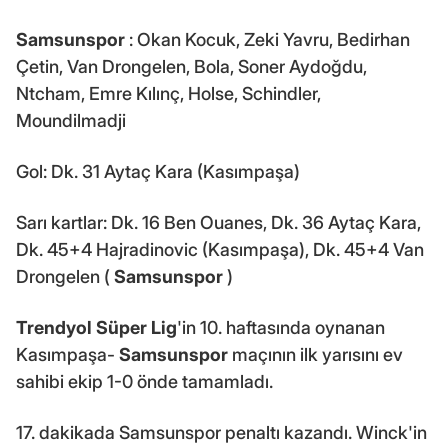
Samsunspor
: Okan Kocuk, Zeki Yavru, Bedirhan
Çetin, Van Drongelen, Bola, Soner Aydoğdu,
Ntcham, Emre Kılınç, Holse, Schindler,
Moundilmadji
Gol: Dk. 31 Aytaç Kara (Kasımpaşa)
Sarı kartlar: Dk. 16 Ben Ouanes, Dk. 36 Aytaç Kara,
Dk. 45+4 Hajradinovic (Kasımpaşa), Dk. 45+4 Van
Drongelen (
Samsunspor
)
Trendyol Süper Lig
'in 10. haftasında oynanan
Kasımpaşa-
Samsunspor
maçının ilk yarısını ev
sahibi ekip 1-0 önde tamamladı.
17. dakikada Samsunspor penaltı kazandı. Winck'in