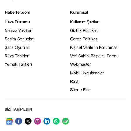
Haberler.com
Kurumsal
Hava Durumu
Kullanım Şartları
Namaz Vakitleri
Gizlilik Politikası
Seçim Sonuçları
Çerez Politikası
Şans Oyunları
Kişisel Verilerin Korunması
Rüya Tabirleri
Veri Sahibi Başvuru Formu
Yemek Tarifleri
Webmaster
Mobil Uygulamalar
RSS
Sitene Ekle
BİZİ TAKİP EDİN