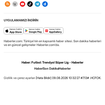
UYGULAMAMIZI İNDİRİN
Haberler.com: Türkiye’nin en kapsamlı haber sitesi. Son dakika haberleri
ve en güncel gelişmeler Haberler.com’da.
Haber: Futbol: Trendyol Süper Lig - Haberler
Haber
Son Dakika
Haberler
Gizlilik ve çerez ayarları
[Hata Bildir]
09.08.2026 10:32:27 #7.13# .HCFOK.