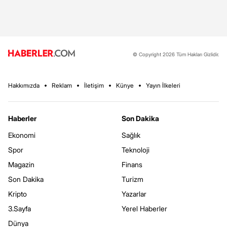
© Copyright 2026 Tüm Hakları Gizlidir.
Hakkımızda
Reklam
İletişim
Künye
Yayın İlkeleri
Haberler
Son Dakika
Ekonomi
Sağlık
Spor
Teknoloji
Magazin
Finans
Son Dakika
Turizm
Kripto
Yazarlar
3.Sayfa
Yerel Haberler
Dünya