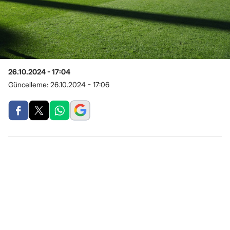
26.10.2024 - 17:04
Güncelleme:
26.10.2024 - 17:06