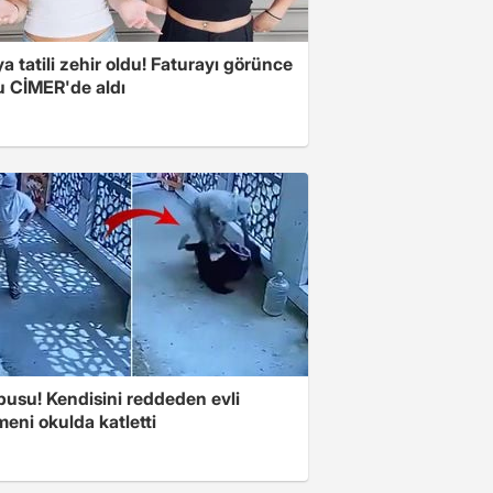
a tatili zehir oldu! Faturayı görünce
u CİMER'de aldı
pusu! Kendisini reddeden evli
eni okulda katletti