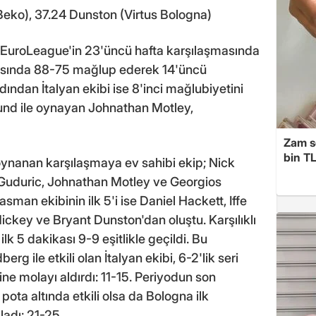
eko), 37.24 Dunston (Virtus Bologna)
s EuroLeague'in 23'üncü hafta karşılaşmasında
ahasında 88-75 mağlup ederek 14'üncü
rdından İtalyan ekibi ise 8'inci mağlubiyetini
aund ile oynayan Johnathan Motley,
Zam s
bin TL
oynanan karşılaşmaya ev sahibi ekip; Nick
 Guduric, Johnathan Motley ve Georgios
asman ekibinin ilk 5'i ise Daniel Hackett, Iffe
key ve Bryant Dunston'dan oluştu. Karşılıklı
lk 5 dakikası 9-9 eşitlikle geçildi. Bu
 ile etkili olan İtalyan ekibi, 6-2'lik seri
ne molayı aldırdı: 11-15. Periyodun son
ta altında etkili olsa da Bologna ilk
adı: 21-25.