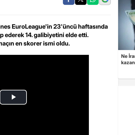
lines EuroLeague'in 23'üncü haftasında
ederek 14. galibiyetini elde etti.
açın en skorer ismi oldu.
Ne İra
kazan