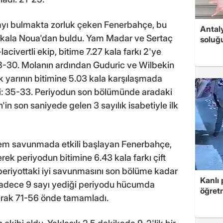
sayı bulmakta zorluk çeken Fenerbahçe, bu
Antaly
.50 kala Noua'dan buldu. Yam Madar ve Sertaç
soluğ
-lacivertli ekip, bitime 7.27 kala farkı 2'ye
 28-30. Molanın ardından Guduric ve Wilbekin
 ilk yarının bitimine 5.03 kala karşılaşmada
ti: 35-33. Periyodun son bölümünde aradaki
in son saniyede gelen 3 sayılık isabetiyle ilk
m savunmada etkili başlayan Fenerbahçe,
rek periyodun bitimine 6.43 kala farkı çift
periyottaki iyi savunmasını son bölüme kadar
Kanlı 
, sadece 9 sayı yediği periyodu hücumda
öğretm
çarak 71-56 önde tamamladı.