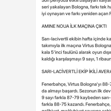
Son periyoda etkili başlayan İtalyan
seri yakalayan Bologna, farkı tek
iyi oynayan ve farkı yeniden açan 
AMINE NOUA İLK MAÇINA ÇIKTI
Sarı-lacivertli ekibin hafta içinde
takımıyla ilk maçına Virtus Bologna
kala 5'inci faulünü alarak oyun dı
kaldığı karşılaşmayı 9 sayı, 1 ribau
SARI-LACİVERTLİ EKİP İKİLİ AVER
Fenerbahçe, Virtus Bologna'yı 88-75
da almayı başardı. Sezonun ilk d
9 sayı farkla 87-79 kaybeden sarı-l
farkla 88-75 kazandı. Fenerbahçe,
galibiyet-mağlubiyet sayısına sahi