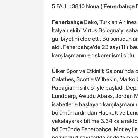
5 FAUL: 38.10 Noua (
Fenerbahçe
B
Fenerbahçe
Beko, Turkish Airline
İtalyan ekibi Virtus Bologna'yı s
galibiyetini elde etti. Bu sonucun a
aldı. Fenerbahçe'de 23 sayı 11 rib
karşılaşmanın en skorer ismi oldu.
Ülker Spor ve Etkinlik Salonu'nda 
Calathes, Scottie Wilbekin, Marko
Papagiannis ilk 5'iyle başladı. Depl
Lundberg, Awudu Abass, Jordan Mic
isabetlerle başlayan karşılaşmanın i
bölümün ardından Hackett ve Lundberg
yakalayarak bitime 3.34 kala rakibi
bölümünde Fenerbahçe, Motley ile po
periyodu 4 sayı farkla önde tamaml