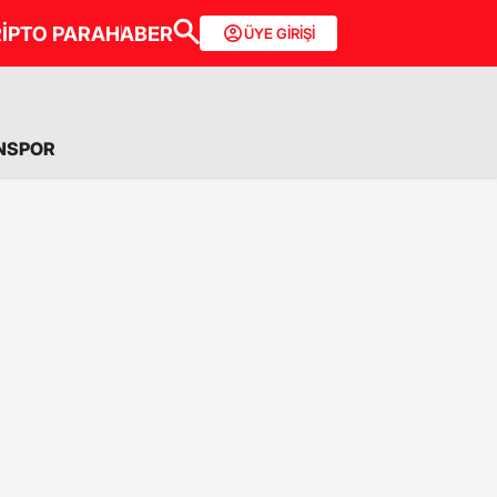
İPTO PARA
HABER
ÜYE GİRİŞİ
NSPOR