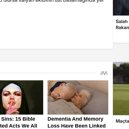
Salah 
Rakam
Maçtan