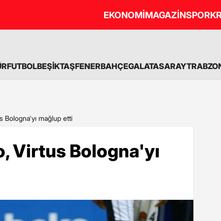
EKONOMİ
MAGAZİN
SPOR
KR
ÜR
FUTBOL
BEŞİKTAŞ
FENERBAHÇE
GALATASARAY
TRABZO
 Bologna'yı mağlup etti
 Virtus Bologna'yı