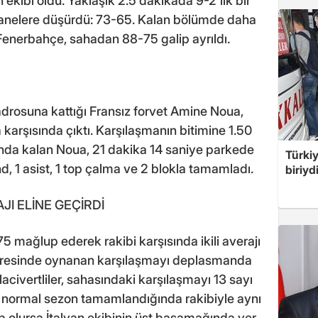
 ekibi oldu. Yaklaşık 2.5 dakikada 9-2'lik bir
 hanelere düşürdü: 73-65. Kalan bölümde daha
Fenerbahçe, sahadan 88-75 galip ayrıldı.
 kadrosuna kattığı Fransız forvet Amine Noua,
 karşısında çıktı. Karşılaşmanın bitimine 1.50
şında kalan Noua, 21 dakika 14 saniye parkede
Türki
nd, 1 asist, 1 top çalma ve 2 blokla tamamladı.
biriyd
AJI ELİNE GEÇİRDİ
 mağlup ederek rakibi karşısında ikili averajı
evresinde oynanan karşılaşmayı deplasmanda
acivertliler, sahasındaki karşılaşmayı 13 sayı
 normal sezon tamamlandığında rakibiyle aynı
p olursa İtalyan ekibinin üst basamağında yer