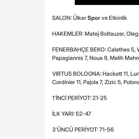
SALON: Ülker
Spor
ve Etkinlik
HAKEMLER: Matej Boltauzer, Olegs 
FENERBAHÇE BEKO: Calathes 5, Wil
Papagiannis 7, Noua 9, Melih Mahmu
VIRTUS BOLOGNA: Hackett 11, Lund
Cordinier 11, Pajola 7, Zizic 5, Polo
1'İNCİ PERİYOT: 21-25
İLK YARI: 52-47
3'ÜNCÜ PERİYOT: 71-56