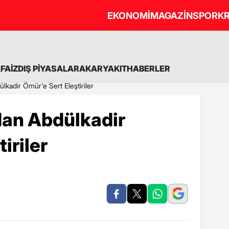
EKONOMİ
MAGAZİN
SPOR
KR
A
FAİZ
DIŞ PİYASALAR
AKARYAKIT
HABERLER
lkadir Ömür'e Sert Eleştiriler
dan Abdülkadir
iriler