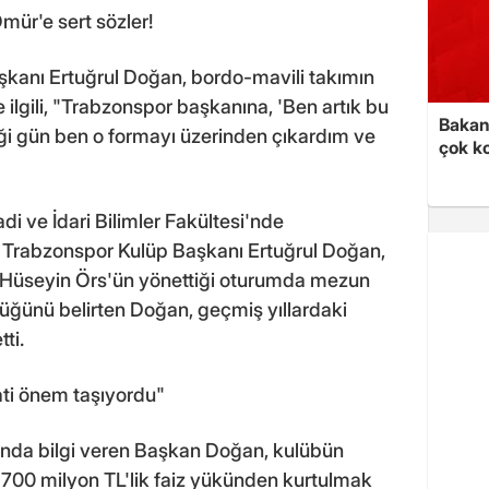
mür'e sert sözler!
anı Ertuğrul Doğan, bordo-mavili takımın
ilgili, "Trabzonspor başkanına, 'Ben artık bu
Bakan 
i gün ben o formayı üzerinden çıkardım ve
çok k
di ve İdari Bilimler Fakültesi'nde
n Trabzonspor Kulüp Başkanı Ertuğrul Doğan,
Dr. Hüseyin Örs'ün yönettiği oturumda mezun
üğünü belirten Doğan, geçmiş yıllardaki
ti.
ati önem taşıyordu"
nda bilgi veren Başkan Doğan, kulübün
0-700 milyon TL'lik faiz yükünden kurtulmak