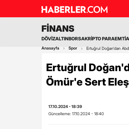
FİNANS
DÖVİZ
ALTIN
BORSA
KRİPTO PARA
EMTİ
Anasayfa
Spor
Ertuğrul Doğan'dan Abdü
Ertuğrul Doğan'
Ömür'e Sert Eleşt
17.10.2024 - 18:39
Güncelleme:
17.10.2024 - 18:40