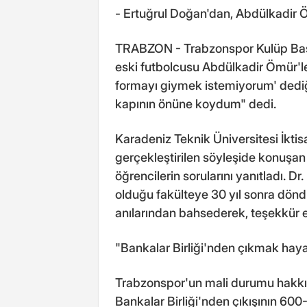
- Ertuğrul Doğan'dan, Abdülkadir Ö
TRABZON - Trabzonspor Kulüp Başk
eski futbolcusu Abdülkadir Ömür'le 
formayı giymek istemiyorum' dediğ
kapının önüne koydum" dedi.
Karadeniz Teknik Üniversitesi İktisa
gerçekleştirilen söyleşide konuşa
öğrencilerin sorularını yanıtladı. 
olduğu fakülteye 30 yıl sonra dönd
anılarından bahsederek, teşekkür et
"Bankalar Birliği'nden çıkmak hay
Trabzonspor'un mali durumu hakkı
Bankalar Birliği'nden çıkışının 60