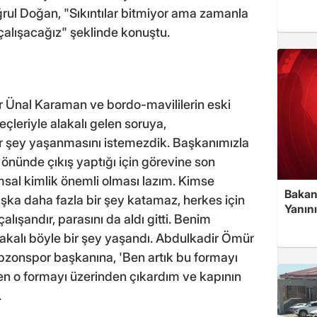
uğrul Doğan, "Sıkıntılar bitmiyor ama zamanla
çalışacağız" şeklinde konuştu.
ör Ünal Karaman ve bordo-mavililerin eski
eçleriyle alakalı gelen soruya,
r şey yaşanmasını istemezdik. Başkanımızla
önünde çıkış yaptığı için görevine son
msal kimlik önemli olması lazım. Kimse
Bakan
şka daha fazla bir şey katamaz, herkes için
Yanın
çalışandır, parasını da aldı gitti. Benim
kalı böyle bir şey yaşandı. Abdulkadir Ömür
abzonspor başkanına, 'Ben artık bu formayı
n o formayı üzerinden çıkardım ve kapının
.