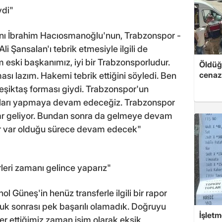
ydi"
nı İbrahim Hacıosmanoğlu'nun, Trabzonspor -
 Şansalan'ı tebrik etmesiyle ilgili de
eski başkanımız, iyi bir Trabzonsporludur.
Öldüğü
cenaz
ı lazım. Hakemi tebrik ettiğini söyledi. Ben
eşiktaş forması giydi. Trabzonspor'un
ları yapmaya devam edeceğiz. Trabzonspor
ar geliyor. Bundan sonra da gelmeye devam
 var olduğu sürece devam edecek"
leri zamanı gelince yaparız"
l Güneş'in henüz transferle ilgili bir rapor
uk sonrası pek başarılı olamadık. Doğruyu
İşletm
r ettiğimiz zaman isim olarak eksik