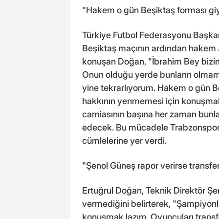
"Hakem o gün Beşiktaş forması gi
Türkiye Futbol Federasyonu Başka
Beşiktaş maçının ardından hakem Ali
konuşan Doğan, "İbrahim Bey bizim 
Onun olduğu yerde bunların olmamas
yine tekrarlıyorum. Hakem o gün B
hakkının yenmemesi için konuşma
camiasının başına her zaman bunl
edecek. Bu mücadele Trabzonspor
cümlelerine yer verdi.
"Şenol Güneş rapor verirse transfer
Ertuğrul Doğan, Teknik Direktör Şeno
vermediğini belirterek, "Şampiyonl
konuşmak lazım. Oyuncuları transfe