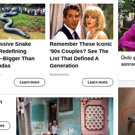
Ünlü ş
sonras