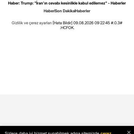
Haber: Trump: "İran'ın cevabı kesinlikle kabul edilemez" - Haberler
Haber
Son Dakika
Haberler
Gizlilik ve çerez ayarları
[Hata Bildir]
09.08.2026 09:22:45 #.0.3#
.HCFOK.
×
Sizlere daha iyi hizmet sunabilmek adına sitemizde
çerez