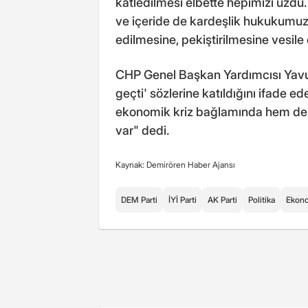
katledilmesi elbette hepimizi üzdü
ve içeride de kardeşlik hukukumuzu
edilmesine, pekiştirilmesine vesile
CHP Genel Başkan Yardımcısı Yavu
geçti' sözlerine katıldığını ifad
ekonomik kriz bağlamında hem de 
var" dedi.
Kaynak: Demirören Haber Ajansı
DEM Parti
İYİ Parti
AK Parti
Politika
Ekon