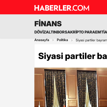
FİNANS
DÖVİZ
ALTIN
BORSA
KRİPTO PARA
EMTİ
Anasayfa
Politika
Siyasi partiler bayram
Siyasi partiler b