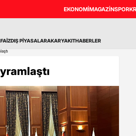
EKONOMİ
MAGAZİN
SPOR
KR
A
FAİZ
DIŞ PİYASALAR
AKARYAKIT
HABERLER
laştı
ayramlaştı