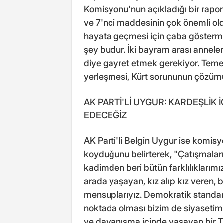
Komisyonu'nun açıkladığı bir rapor 
ve 7'nci maddesinin çok önemli o
hayata geçmesi için çaba göstermem
şey budur. İki bayram arası annele
diye gayret etmek gerekiyor. Teme
yerleşmesi, Kürt sorununun çözümü
AK PARTİ'Lİ UYGUR: KARDEŞLİK
EDECEĞİZ
AK Parti'li Belgin Uygur ise komisyo
koyduğunu belirterek, "Çatışmalar
kadimden beri bütün farklılıklarımız
arada yaşayan, kız alıp kız veren, 
mensuplarıyız. Demokratik standart
noktada olması bizim de siyasetim
ve dayanışma içinde yaşayan bir 