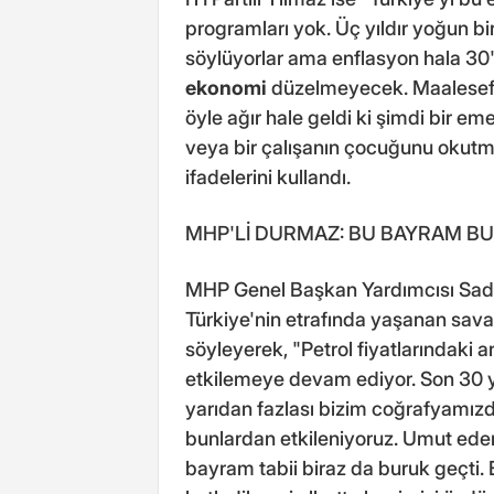
programları yok. Üç yıldır yoğun b
söylüyorlar ama enflasyon hala 3
ekonomi
düzelmeyecek. Maalesef b
öyle ağır hale geldi ki şimdi bir e
veya bir çalışanın çocuğunu okut
ifadelerini kullandı.
MHP'Lİ DURMAZ: BU BAYRAM BU
MHP Genel Başkan Yardımcısı Sadi
Türkiye'nin etrafında yaşanan sava
söyleyerek, "Petrol fiyatlarındaki a
etkilemeye devam ediyor. Son 30 
yarıdan fazlası bizim coğrafyamız
bunlardan etkileniyoruz. Umut eder
bayram tabii biraz da buruk geçti.