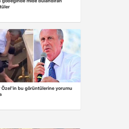
n göbeğinde mide bulandıran
tüler
 Özel'in bu görüntülerine yorumu
a