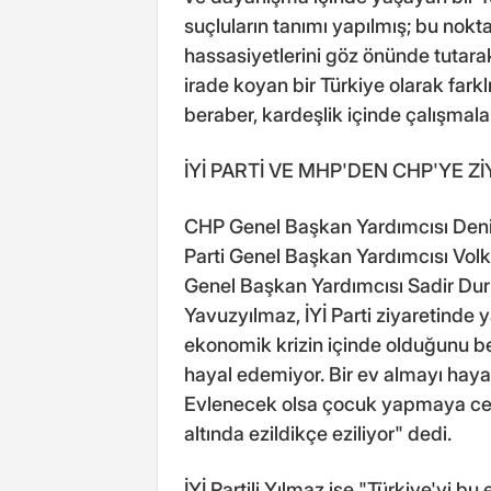
suçluların tanımı yapılmış; bu nokt
hassasiyetlerini göz önünde tutara
irade koyan bir Türkiye olarak farkl
beraber, kardeşlik içinde çalışmala
İYİ PARTİ VE MHP'DEN CHP'YE Z
CHP Genel Başkan Yardımcısı Deniz
Parti Genel Başkan Yardımcısı Vol
Genel Başkan Yardımcısı Sadir Durm
Yavuzyılmaz, İYİ Parti ziyaretinde 
ekonomik krizin içinde olduğunu be
hayal edemiyor. Bir ev almayı hay
Evlenecek olsa çocuk yapmaya ces
altında ezildikçe eziliyor" dedi.
İYİ Partili Yılmaz ise "Türkiye'yi b