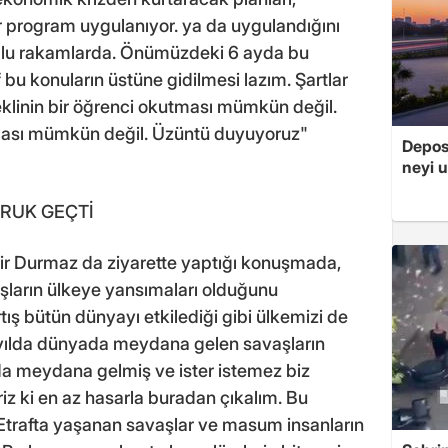
ir program uygulanıyor. ya da uygulandığını
0'lu rakamlarda. Önümüzdeki 6 ayda bu
u konuların üstüne gidilmesi lazım. Şartlar
meklinin bir öğrenci okutması mümkün değil.
ması mümkün değil. Üzüntü duyuyoruz"
Depos
neyi u
RUK GEÇTİ
r Durmaz da ziyarette yaptığı konuşmada,
şların ülkeye yansımaları olduğunu
rtış bütün dünyayı etkilediği gibi ülkemizi de
yılda dünyada meydana gelen savaşların
da meydana gelmiş ve ister istemez biz
iz ki en az hasarla buradan çıkalım. Bu
 Etrafta yaşanan savaşlar ve masum insanların