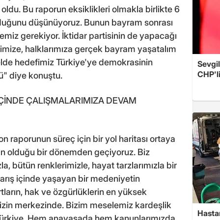
oldu. Bu raporun eksiklikleri olmakla birlikte 6
lduğunu düşünüyoruz. Bunun bayram sonrası
iz gerekiyor. İktidar partisinin de yapacağı
rimize, halklarımıza gerçek bayram yaşatalım
lde hedefimiz Türkiye'ye demokrasinin
Sevgil
CHP'l
" diye konuştu.
 İÇİNDE ÇALIŞMALARIMIZA DEVAM
n raporunun süreç için bir yol haritası ortaya
ın olduğu bir dönemden geçiyoruz. Biz
la, bütün renklerimizle, hayat tarzlarımızla bir
barış içinde yaşayan bir medeniyetin
ların, hak ve özgürlüklerin en yüksek
izin merkezinde. Bizim meselemiz kardeşlik
Hasta
Türkiye. Hem anayasada hem kanunlarımızda