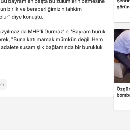
Şehri
. Bu bayram en başta bu zulümlerin bitmesine
görün
n birlik ve beraberliğimizin tahkim
 olur" diye konuştu.
zyılmaz da MHP'li Durmaz'ın, 'Bayram buruk
e ederek, "Buna katılmamak mümkün değil. Hem
adalete susamışlık bağlamında bir burukluk
omi
Özgür
bomb