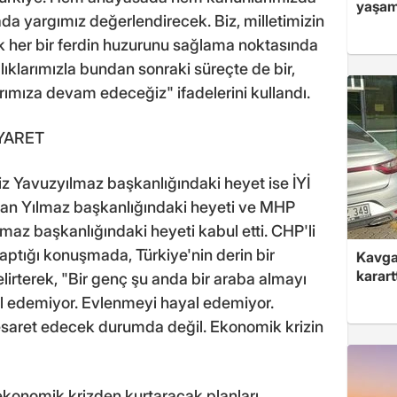
yaşam
ada yargımız değerlendirecek. Biz, milletimizin
k her bir ferdin huzurunu sağlama noktasında
ılıklarımızla bundan sonraki süreçte de bir,
rımıza devam edeceğiz" ifadelerini kullandı.
İYARET
 Yavuzyılmaz başkanlığındaki heyet ise İYİ
kan Yılmaz başkanlığındaki heyeti ve MHP
az başkanlığındaki heyeti kabul etti. CHP'li
yaptığı konuşmada, Türkiye'nin derin bir
Kavga 
karart
lirterek, "Bir genç şu anda bir araba almayı
al edemiyor. Evlenmeyi hayal edemiyor.
aret edecek durumda değil. Ekonomik krizin
u ekonomik krizden kurtaracak planları,