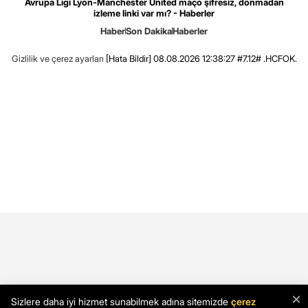
Avrupa Ligi Lyon-Manchester United maço şifresiz, donmadan
izleme linki var mı? - Haberler
Haber
Son Dakika
Haberler
Gizlilik ve çerez ayarları
[Hata Bildir]
08.08.2026 12:38:27 #7.12# .HCFOK.
×
Sizlere daha iyi hizmet sunabilmek adına sitemizde
çerez