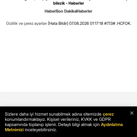
bilezik - Haberler
Haber
Son Dakika
Haberler
Gizlilik ve çerez ayarları
[Hata Bildir]
07.08.2026 01:17:18 #7.13# .HCFOK.
×
Sizlere daha iyi hizmet sunabilmek adına sitemizde
çerez
konumlandırmaktayız. Kişisel verileriniz, KVKK ve GDPR
kapsamında toplanıp işlenir. Detaylı bilgi almak için
Aydınlatma
Metnimizi
inceleyebilirsiniz.