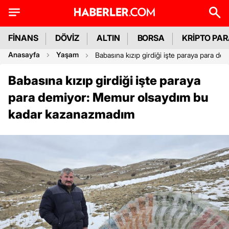
FİNANS
DÖVİZ
ALTIN
BORSA
KRİPTO PA
Anasayfa
Yaşam
Babasına kızıp girdiği işte paraya para 
Babasına kızıp girdiği işte paraya
para demiyor: Memur olsaydım bu
kadar kazanazmadım