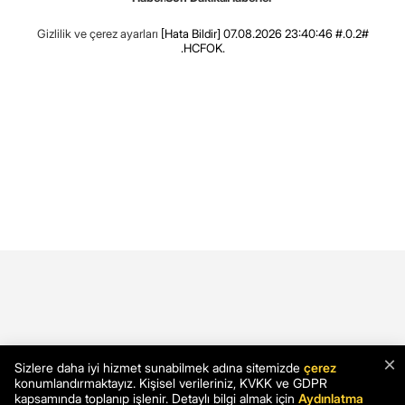
Gizlilik ve çerez ayarları
[Hata Bildir]
07.08.2026 23:40:46 #.0.2#
.HCFOK.
×
Sizlere daha iyi hizmet sunabilmek adına sitemizde
çerez
konumlandırmaktayız. Kişisel verileriniz, KVKK ve GDPR
kapsamında toplanıp işlenir. Detaylı bilgi almak için
Aydınlatma