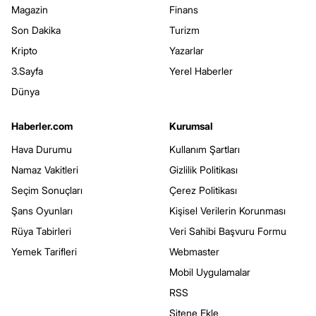
Magazin
Finans
Son Dakika
Turizm
Kripto
Yazarlar
3.Sayfa
Yerel Haberler
Dünya
Haberler.com
Kurumsal
Hava Durumu
Kullanım Şartları
Namaz Vakitleri
Gizlilik Politikası
Seçim Sonuçları
Çerez Politikası
Şans Oyunları
Kişisel Verilerin Korunması
Rüya Tabirleri
Veri Sahibi Başvuru Formu
Yemek Tarifleri
Webmaster
Mobil Uygulamalar
RSS
Sitene Ekle