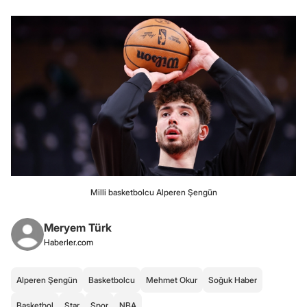
Milli basketbolcu Alperen Şengün
Meryem Türk
Haberler.com
Alperen Şengün
Basketbolcu
Mehmet Okur
Soğuk Haber
Basketbol
Star
Spor
NBA