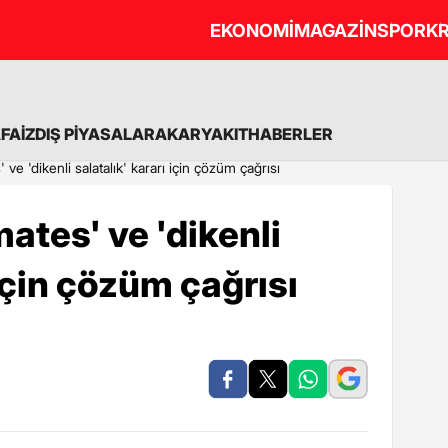
EKONOMİ
MAGAZİN
SPOR
KR
A
FAİZ
DIŞ PİYASALAR
AKARYAKIT
HABERLER
ve 'dikenli salatalık' kararı için çözüm çağrısı
ates' ve 'dikenli
 için çözüm çağrısı