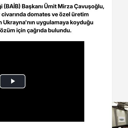
iği (BAİB) Başkanı Ümit Mirza Çavuşoğlu,
r civarında domates ve özel üretim
pılan Ukrayna'nın uygulamaya koyduğu
çözüm için çağrıda bulundu.