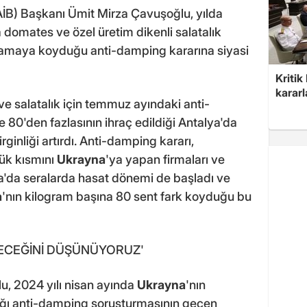
BAİB) Başkanı Ümit Mirza Çavuşoğlu, yılda
 domates ve özel üretim dikenli salatalık
lamaya koyduğu anti-damping kararına siyasi
Kritik
kararl
ve salatalık için temmuz ayındaki anti-
 80'den fazlasının ihraç edildiği Antalya'da
inliği artırdı. Anti-damping kararı,
yük kısmını
Ukrayna
'ya yapan firmaları ve
lya'da seralarda hasat dönemi de başladı ve
a
'nın kilogram başına 80 sent fark koyduğu bu
ECEĞİNİ DÜŞÜNÜYORUZ'
, 2024 yılı nisan ayında
Ukrayna
'nın
ttığı anti-damping soruşturmasının geçen