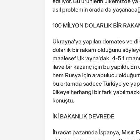
ediliyor. Bu ürünlerin ülkemizde ya
asıl problemin orada da yaşanacağ
100 MİLYON DOLARLIK BİR RAKA
Ukrayna'ya yapılan domates ve dike
dolarlık bir rakam olduğunu söyle
maalesef Ukrayna'daki 4-5 firmanın
ilave bir kazanç için bu yapıldı. E
hem Rusya için arabulucu olduğum
bu ortamda sadece Türkiye'ye yapılm
ülkeye herhangi bir fark yapılmazke
konuştu.
İKİ BAKANLIK DEVREDE
İhracat
pazarında İspanya, Mısır, Fa