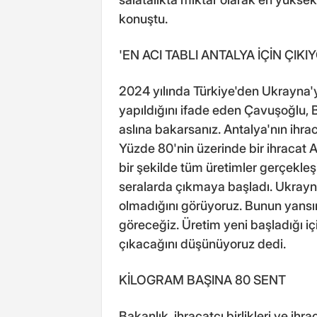
konuştu.
'EN ACI TABLI ANTALYA İÇİN ÇIKI
2024 yılında Türkiye'den Ukrayna'y
yapıldığını ifade eden Çavuşoğlu, B
aslına bakarsanız. Antalya'nın ihra
Yüzde 80'nin üzerinde bir ihracat 
bir şekilde tüm üretimler gerçekleş
seralarda çıkmaya başladı. Ukrayna
olmadığını görüyoruz. Bunun yansım
göreceğiz. Üretim yeni başladığı iç
çıkacağını düşünüyoruz dedi.
KİLOGRAM BAŞINA 80 SENT
Bakanlık, ihracatçı birlikleri ve ih