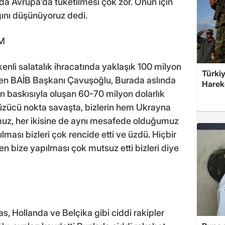
 da Avrupa'da tüketilmesi çok zor. Onun için
ını düşünüyoruz dedi.
M
nli salatalık ihracatında yaklaşık 100 milyon
Türkiy
yen BAİB Başkanı Çavuşoğlu, Burada aslında
Harek
 baskısıyla oluşan 60-70 milyon dolarlık
n üzücü nokta savaşta, bizlerin hem Ukrayna
uz, her ikisine de aynı mesafede olduğumuz
ası bizleri çok rencide etti ve üzdü. Hiçbir
n bize yapılması çok mutsuz etti bizleri diye
s, Hollanda ve Belçika gibi ciddi rakipler