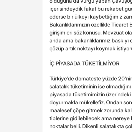
olduğuna da vurgu yapan Çavuşoğlu
içerisindeydik fakat bu rekabet 
ederse bir ülkeyi kaybettiğimiz za
Bakanlıklarımızın özellikle Ticaret 
girişimleri söz konusu. Mevzuat ola
anda ama bakanlıklarımız baskıyı cidd
çözüp artık noktayı koymak istiyor
İÇ PİYASADA TÜKETİLMİYOR
Türkiye'de domateste yüzde 20'nin 
salatalık tüketiminin ise olmadığını
piyasada tüketimimizin üzerindeki ür
doyurmakla mükellefiz. Ondan sonra
maalesef çöpe gitmek zorunda kala
tiplerine gidilebilecek ama nereye
noktalar belli. Dikenli salatalıkta 