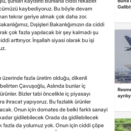
, şunları kaydetti Bunlarla ciddi rekabet
Buna r
Galibi
gücümüzü kaybediyoruz. Bu böyle devam
man tekrar geriye almak çok daha zor.
Bakanlığımız, Dışişleri Bakanlığımızın da ciddi
rak çok fazla yapılacak bir şey kalmadı şu
i arttırıyor. İnşallah siyasi olarak bu işi
uz.
üzerinde fazla üretim olduğu, dikenli
 belirten Çavuşoğlu, Aslında bunlar iç
Resmen
ünler. Bizler tabi öncelikle iç piyasayı
ayrılı
 ihracat yapıyoruz. Bu fazlalık ürünler
cak. Onun için domates de belki farklı sanayi
 kadar gidilebilecek Orada da gidilebilecek
çok fazla da yolumuz yok. Onun için ciddi çöpe