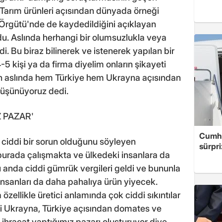
Tarım ürünleri açısından dünyada örneği
Örgütü'nde de kaydedildiğini açıklayan
. Aslında herhangi bir olumsuzlukla veya
ldi. Bu biraz bilinerek ve istenerek yapılan bir
-5 kişi ya da firma diyelim onların şikayeti
nun aslında hem Türkiye hem Ukrayna açısından
düşünüyoruz dedi.
Z PAZAR'
Cumhu
ciddi bir sorun olduğunu söyleyen
sürpri
burada çalışmakta ve ülkedeki insanlara da
 anda ciddi gümrük vergileri geldi ve bununla
insanları da daha pahalıya ürün yiyecek.
zellikle üretici anlamında çok ciddi sıkıntılar
i Ukrayna, Türkiye açısından domates ve
 ihracat yaptığımız pazarı oluşturuyor diye