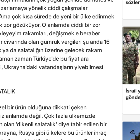
sözler
 pazarlamaya yönelik ciddi çalışmalar
 Ama çok kısa sürede de yeni bir ülke edinmek
 zor gözüküyor. O anlamda ciddi bir zor
öyleyeyim rakamları, değişmekle beraber
ar civarında olan gümrük vergileri şu anda 16
s ya da salatalığın üzerine gelecek rakam
 zaman zaman Türkiye'de bu fiyatlara
ri, Ukrayna'daki vatandaşların yiyebilmesi
İsrail
TALIK
gönde
zel bir ürün olduğuna dikkati çeken
miz anlamda değil. Çok fazla ülkemizde
 olan 'dikenli salatalık' diye tabir edilen bir
 Ukrayna, Rusya gibi ülkelere bu ürünler ihraç