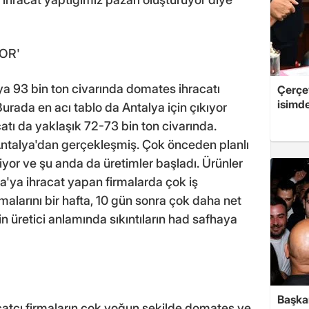
YOR'
a 93 bin ton civarında domates ihracatı
Çerçe
isimd
urada en acı tablo da Antalya için çıkıyor
catı da yaklaşık 72-73 bin ton civarında.
Antalya'dan gerçekleşmiş. Çok önceden planlı
iyor ve şu anda da üretimler başladı. Ürünler
'ya ihracat yapan firmalarda çok iş
alarını bir hafta, 10 gün sonra çok daha net
in üretici anlamında sıkıntıların had safhaya
Başkan
racatçı firmaların çok yoğun şekilde domates ve