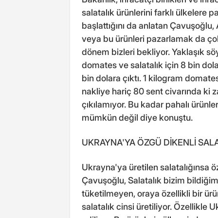
salatalık ürünlerini farklı ülkelere
başlattığını da anlatan Çavuşoğlu,
veya bu ürünleri pazarlamak da çok
dönem bizleri bekliyor. Yaklaşık s
domates ve salatalık için 8 bin dol
bin dolara çıktı. 1 kilogram domate
nakliye hariç 80 sent civarında ki
çıkılamıyor. Bu kadar pahalı ürünle
mümkün değil diye konuştu.
UKRAYNA'YA ÖZGÜ DİKENLİ SALA
Ukrayna'ya üretilen salatalığınsa ö
Çavuşoğlu, Salatalık bizim bildiği
tüketilmeyen, oraya özellikli bir ürün
salatalık cinsi üretiliyor. Özellikle