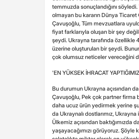
temmuzda sonuçlandığını söyledi. 
olmayan bu kararın Dünya Ticaret 
Çavuşoğlu, Tüm mevzuatlara uyuldu
fiyat farklarıyla oluşan bir şey deği
şeydi. Ukrayna tarafında özellikle 4
üzerine oluşturulan bir şeydi. Bu
çok olumsuz neticeler vereceğini 
'EN YÜKSEK İHRACAT YAPTIĞIMI
Bu durumun Ukrayna açısından da 
Çavuşoğlu, Pek çok partner firma 
daha ucuz ürün yedirmek yerine şu
da Ukraynalı dostlarımız, Ukrayna 
Ülkemiz açısından baktığımızda da ö
yaşayacağımızı görüyoruz. Şöyle k
salatalıkta miktar olarak en yüksek