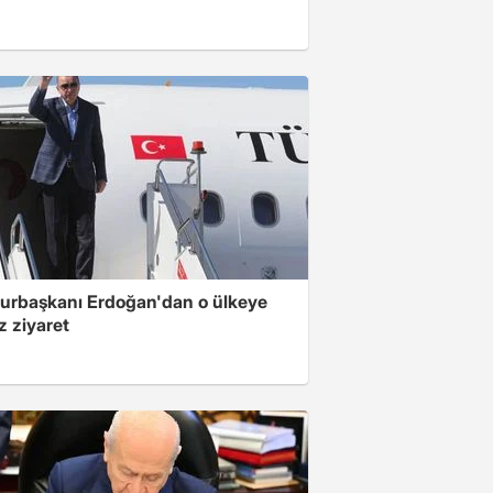
rbaşkanı Erdoğan'dan o ülkeye
z ziyaret