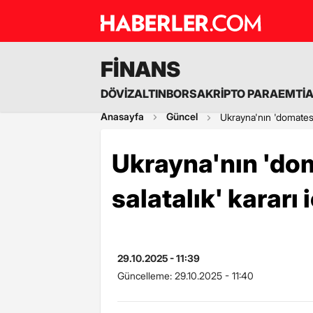
FİNANS
DÖVİZ
ALTIN
BORSA
KRİPTO PARA
EMTİ
Anasayfa
Güncel
Ukrayna'nın 'domates' 
Ukrayna'nın 'dom
salatalık' kararı
29.10.2025 - 11:39
Güncelleme:
29.10.2025 - 11:40