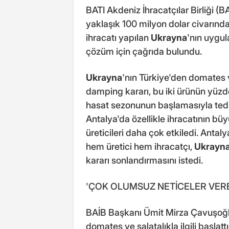
BATI Akdeniz İhracatçılar Birliği (
yaklaşık 100 milyon dolar civarında
ihracatı yapılan
Ukrayna
'nın uygu
çözüm için çağrıda bulundu.
Ukrayna
'nın Türkiye'den domates 
damping kararı, bu iki ürünün yüzde
hasat sezonunun başlamasıyla tedirg
Antalya'da özellikle ihracatının bü
üreticileri daha çok etkiledi. Anta
hem üretici hem ihracatçı,
Ukrayn
kararı sonlandırmasını istedi.
'ÇOK OLUMSUZ NETİCELER VER
BAİB Başkanı Ümit Mirza Çavuşoğlu
domates ve salatalıkla ilgili başla