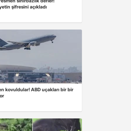
esmen sihirbazlık derler!
yetin şifresini açıkladı
 kovuldular! ABD uçakları bir bir
yor