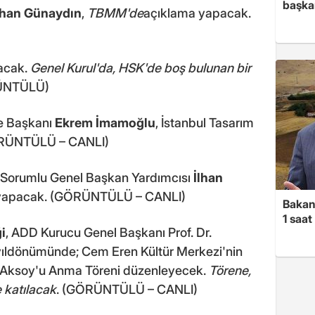
başka
han Günaydın
,
TBMM'de
açıklama yapacak.
acak.
Genel Kurul'da, HSK'de boş bulunan bir
ÜNTÜLÜ)
ye Başkanı
Ekrem İmamoğlu
, İstanbul Tasarım
(GÖRÜNTÜLÜ – CANLI)
n Sorumlu Genel Başkan Yardımcısı
İlhan
yapacak. (GÖRÜNTÜLÜ – CANLI)
Bakan
1 saa
i
, ADD Kurucu Genel Başkanı Prof. Dr.
yıldönümünde; Cem Eren Kültür Merkezi'nin
er Aksoy'u Anma Töreni düzenleyecek.
Törene,
 katılacak
. (GÖRÜNTÜLÜ – CANLI)