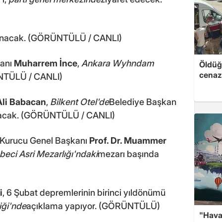
anacak. (GÖRÜNTÜLÜ / CANLI)
kanı
Muharrem İnce
,
Ankara Wyhndam
Öldüğü
cenaz
NTÜLÜ / CANLI)
Ali Babacan
,
Bilkent Otel'de
Belediye Başkan
tılacak. (GÖRÜNTÜLÜ / CANLI)
 Kurucu Genel Başkanı
Prof. Dr. Muammer
beci Asri Mezarlığı'ndaki
mezarı başında
i
, 6 Şubat depremlerinin birinci yıldönümü
iği'nde
açıklama yapıyor. (GÖRÜNTÜLÜ)
"Hava