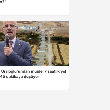
n?"
 Uraloğlu'undan müjde! 7 saatlik yol
t 45 dakikaya düşüyor