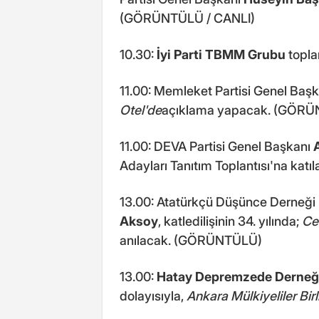
(GÖRÜNTÜLÜ / CANLI)
10.30:
İyi Parti
TBMM Grubu
topl
11.00: Memleket Partisi Genel Baş
Otel'de
açıklama yapacak. (GÖRÜ
11.00: DEVA Partisi Genel Başkanı
Adayları Tanıtım Toplantısı'na ka
13.00: Atatürkçü Düşünce Derneği
Aksoy
, katledilişinin 34. yılında;
Ce
anılacak. (GÖRÜNTÜLÜ)
13.00:
Hatay
Depremzede Derneğ
dolayısıyla,
Ankara Mülkiyeliler Birl