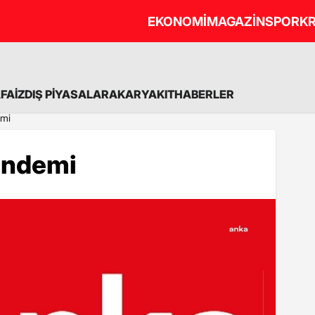
EKONOMİ
MAGAZİN
SPOR
KR
A
FAİZ
DIŞ PİYASALAR
AKARYAKIT
HABERLER
emi
ündemi