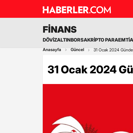
FİNANS
DÖVİZ
ALTIN
BORSA
KRİPTO PARA
EMTİ
Anasayfa
Güncel
31 Ocak 2024 Günd
31 Ocak 2024 G