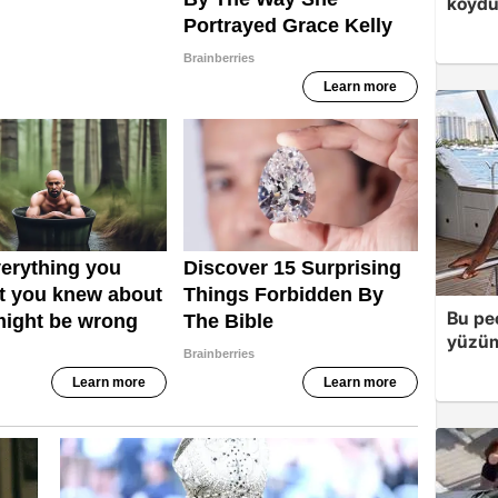
koyd
Bu peç
yüzüm