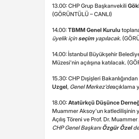
13.00: CHP Grup Başkanvekili
Gök
(GÖRÜNTÜLÜ – CANLI)
14.00:
TBMM Genel Kurulu
toplan
üyelik için
seçim
yapılacak.
(GÖR
14.00: İstanbul Büyükşehir Beledi
Müzesi'nin açılışına katılacak. 
15.30: CHP Dışişleri Bakanlığında
Uzgel
,
Genel Merkez'de
açıklama 
18.00:
Atatürkçü Düşünce Derneğ
Muammer Aksoy'un katledilişinin 
Açılış Töreni ve Prof. Dr. Muamm
CHP Genel Başkanı
Özgür Özel
de