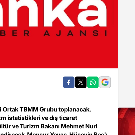
isi Ortak TBMM Grubu toplanacak.
m istatistikleri ve dış ticaret
 Kültür ve Turizm Bakanı Mehmet Nuri
lendirecek. Mansur Yavaş, Hüseyin Baş'ı