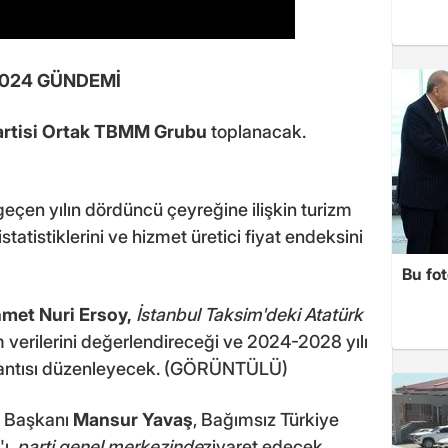
2024 GÜNDEMİ
Partisi Ortak TBMM Grubu
toplanacak.
 geçen yılın dördüncü çeyreğine ilişkin turizm
t istatistiklerini ve hizmet üretici fiyat endeksini
Bu fot
met Nuri Ersoy
,
İstanbul Taksim'deki Atatürk
zm verilerini değerlendireceği ve 2024-2028 yılı
plantısı düzenleyecek. (GÖRÜNTÜLÜ)
e Başkanı
Mansur Yavaş
, Bağımsız Türkiye
'ı,
parti genel merkezinde
ziyaret edecek.