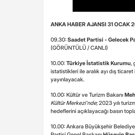
ANKA HABER AJANSI 31 OCAK 
09.30:
Saadet Partisi - Gelecek 
(GÖRÜNTÜLÜ / CANLI)
10.00:
Türkiye
İstatistik Kurumu
,
istatistikleri ile aralık ayı dış ticare
yayınlayacak.
10.00: Kültür ve Turizm Bakanı
Meh
Kültür Merkezi'nde
; 2023 yılı turi
hedeflerini açıklayacağı basın to
10.00: Ankara Büyükşehir Belediy
Partisi Genel Başkanı
Hüseyin Baş