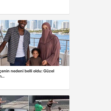
u
enin nedeni belli oldu: Güzel
...