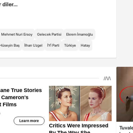
r diler…
Mehmet Nuri Ersoy
Gelecek Partisi
Ekrem İmamoğlu
Hüseyin Baş
İlhan Uzgel
İYİ Parti
Türkiye
Hatay
Tuvale