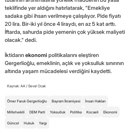
teklifinde yer aldığını hatırlatarak, "Emekliye
sadaka gibi ihsan verilmeye çalışılıyor. Pide fiyatı
20 lira. Bir-iki yıl önce 4 liraydı, en az 5 kat arttı.
İftarda, sahurda pide yemenin çok yüksek maliyeti
olacak." dedi.
İktidarın
ekonomi
politikalarını eleştiren
Gergerlioğlu, emeklinin, açlık ve yoksulluk sınırının
altında yaşam mücadelesi verdiğini kaydetti.
Kaynak: AA /
Seval Ocak
Ömer Faruk Gergerlioğlu
Bayram İkramiyesi
İnsan Hakları
Milletvekili
DEM Parti
Yoksulluk
Politika
Kocaeli
Ekonomi
Güncel
Hukuk
Yargı