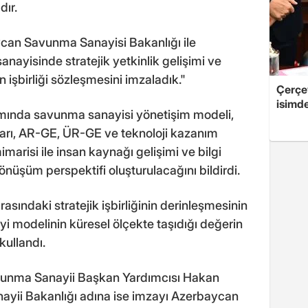
dır.
can Savunma Sanayisi Bakanlığı ile
nayisinde stratejik yetkinlik gelişimi ve
şbirliği sözleşmesini imzaladık."
Çerçe
isimd
amında savunma sanayisi yönetişim modeli,
ları, AR-GE, ÜR-GE ve teknoloji kazanım
marisi ile insan kaynağı gelişimi ve bilgi
önüşüm perspektifi oluşturulacağını bildirdi.
asındaki stratejik işbirliğinin derinleşmesinin
yi modelinin küresel ölçekte taşıdığı değerin
kullandı.
vunma Sanayii Başkan Yardımcısı Hakan
yii Bakanlığı adına ise imzayı Azerbaycan