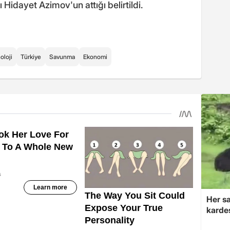
idayet Azimov'un attığı belirtildi.
oloji
Türkiye
Savunma
Ekonomi
Her sa
kardeş