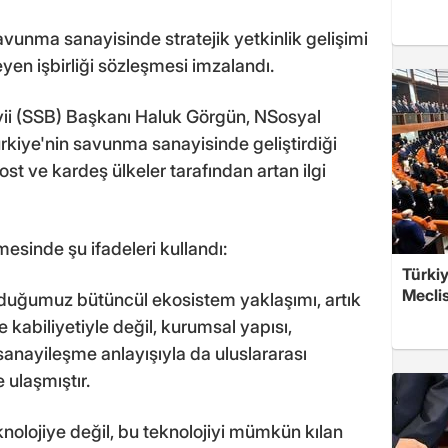
vunma sanayisinde stratejik yetkinlik gelişimi
n işbirliği sözleşmesi imzalandı.
i (SSB) Başkanı Haluk Görgün, NSosyal
kiye'nin savunma sanayisinde geliştirdiği
t ve kardeş ülkeler tarafından artan ilgi
esinde şu ifadeleri kullandı:
Türkiy
Meclis
uğumuz bütüncül ekosistem yaklaşımı, artık
 kabiliyetiyle değil, kurumsal yapısı,
sanayileşme anlayışıyla da uluslararası
 ulaşmıştır.
knolojiye değil, bu teknolojiyi mümkün kılan