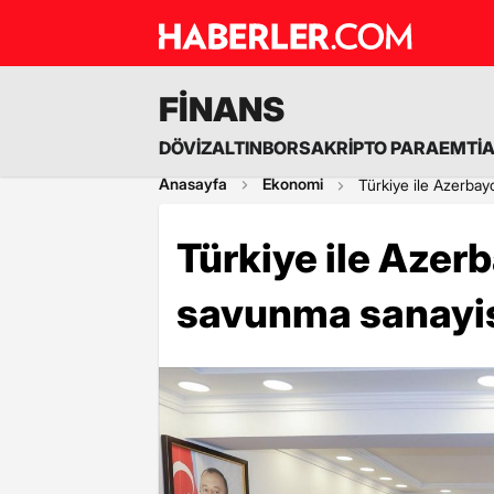
FİNANS
DÖVİZ
ALTIN
BORSA
KRİPTO PARA
EMTİ
Anasayfa
Ekonomi
Türkiye ile Azerbayc
Türkiye ile Azer
savunma sanayisi