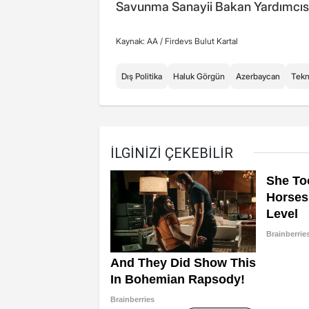
Savunma Sanayii Bakan Yardımcısı H
Kaynak: AA /
Firdevs Bulut Kartal
Dış Politika
Haluk Görgün
Azerbaycan
Tekn