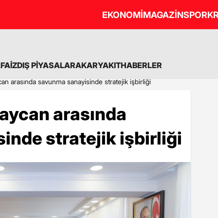
EKONOMİ
MAGAZİN
SPOR
KR
A
FAİZ
DIŞ PİYASALAR
AKARYAKIT
HABERLER
an arasında savunma sanayisinde stratejik işbirliği
baycan arasında
nde stratejik işbirliği