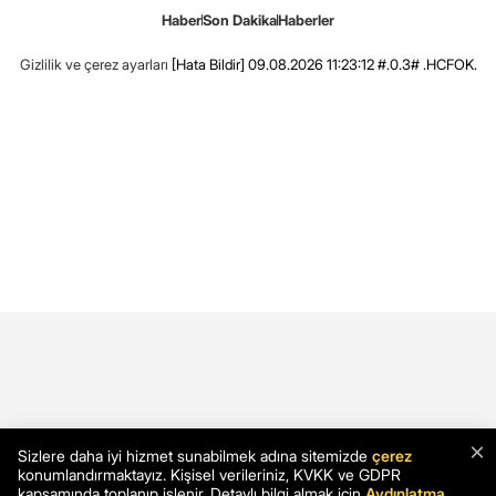
Haber
Son Dakika
Haberler
Gizlilik ve çerez ayarları
[Hata Bildir]
09.08.2026 11:23:12 #.0.3# .HCFOK.
×
Sizlere daha iyi hizmet sunabilmek adına sitemizde
çerez
konumlandırmaktayız. Kişisel verileriniz, KVKK ve GDPR
kapsamında toplanıp işlenir. Detaylı bilgi almak için
Aydınlatma