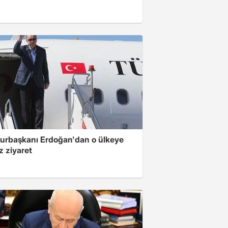
rbaşkanı Erdoğan'dan o ülkeye
z ziyaret