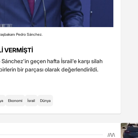
Başbakanı Pedro Sánchez.
İ VERMİŞTİ
ánchez'in geçen hafta İsrail'e karşı silah
erin bir parçası olarak değerlendirildi.
ya
Ekonomi
İsrail
Dünya