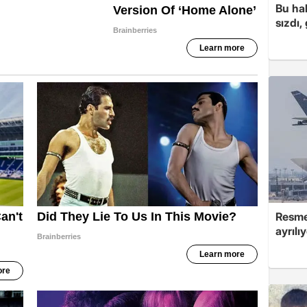
Bu hal
sızdı,
Resmen
ayrılı