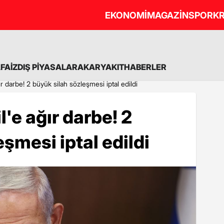
EKONOMİ
MAGAZİN
SPOR
KR
A
FAİZ
DIŞ PİYASALAR
AKARYAKIT
HABERLER
ır darbe! 2 büyük silah sözleşmesi iptal edildi
l'e ağır darbe! 2
şmesi iptal edildi