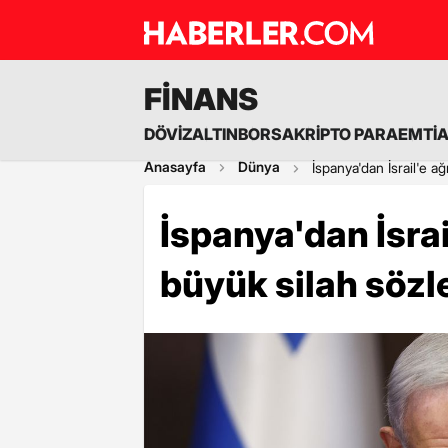
FİNANS
DÖVİZ
ALTIN
BORSA
KRİPTO PARA
EMTİ
Anasayfa
Dünya
İspanya'dan İsrail'e ağ
İspanya'dan İsrai
büyük silah sözle