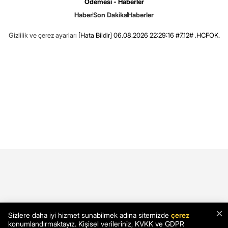
Ödemesi - Haberler
Haber
Son Dakika
Haberler
Gizlilik ve çerez ayarları
[Hata Bildir]
06.08.2026 22:29:16 #7.12# .HCFOK.
×
Sizlere daha iyi hizmet sunabilmek adına sitemizde
çerez
konumlandırmaktayız. Kişisel verileriniz, KVKK ve GDPR