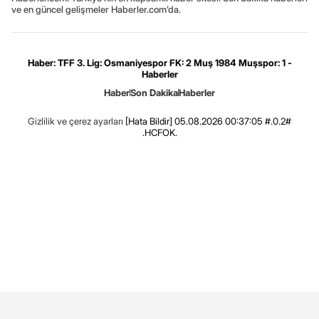
ve en güncel gelişmeler Haberler.com’da.
Haber: TFF 3. Lig: Osmaniyespor FK: 2 Muş 1984 Muşspor: 1 -
Haberler
Haber
Son Dakika
Haberler
Gizlilik ve çerez ayarları
[Hata Bildir]
05.08.2026 00:37:05 #.0.2#
.HCFOK.