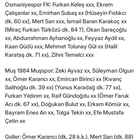
Osmaniyespor FK: Furkan Keleş xxx, Ekrem
Çalışanlar xx, Emirhan Subaş xx (Hüseyin Fıstıkcı
dk. 60 xx), Mert Sarı xxx, İsmail Baran Karakoç xx
(Miraç Furkan Türközü dk. 84 ?), Okan Saraçoğlu
xx, Abdurrahman Ayhanoğlu xx, Feyyaz Aydil xx,
Kaan Güdü xxx, Mehmet Tolunay Gül xx (Halil
Karataş dk. 71 xx), Zihni Temelci xxx
Muş 1984 Muşspor: Zeki Ayvaz xx, Süleyman Olgun
xx, Ömer Karancı xx, Emircan Birinci xx (Kıvanç
Salihoğlu dk. 39 xx) (Yunus Karadağ dk. 77 xx),
Furkan Yıldırım xx, Raif Gündoğdu xx (Ömer Faruk
Acı dk. 67 xx), Doğukan Bulut xx, Erkam Kömür xx,
Bayram Enes An xx, Tolga Tekin xx, Efe Mustafa
Çetin xx
Goller: Ömer Karancı (dk. 28 k.k.), Mert Sarı (dk. 88)