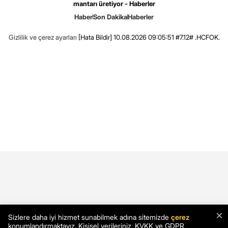
mantarı üretiyor - Haberler
Haber
Son Dakika
Haberler
Gizlilik ve çerez ayarları
[Hata Bildir]
10.08.2026 09:05:51 #7.12# .HCFOK.
×
Sizlere daha iyi hizmet sunabilmek adına sitemizde
çerez
konumlandırmaktayız. Kişisel verileriniz, KVKK ve GDPR