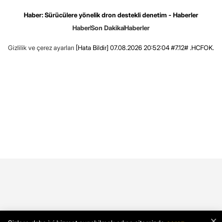
Haber: Sürücülere yönelik dron destekli denetim - Haberler
Haber
Son Dakika
Haberler
Gizlilik ve çerez ayarları
[Hata Bildir]
07.08.2026 20:52:04 #7.12# .HCFOK.
×