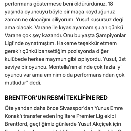
performans göstermese beni öldürürdünüz. 18
yaşında oyuncuyu böyle bir maça koyduğunuz
zaman ne olacağını biliyorum. Yusuf kusursuz değil
ama olacak. Varane ile kıyaslayamam şu an çünkü
Varane çok şey kazandı. Onu bu yaşta Şampiyonlar
Ligi'nde oynatmıştım. Hakeme teşekkür etmem
gerekir çünkü bahsettiğim pozisyonda diğer
kulübede herkes maymun gibi zıplıyordu. Yusuf, üst
seviye bir oyuncu. Montella'nın elinde çok fazla iyi
oyuncu var ama eminim o da performansından çok
mutludur" dedi.
BRENTFOR'UN RESMİ TEKLİFİNE RED
Öte yandan daha önce Sivasspor'dan Yunus Emre
Konak'ı transfer eden İngiltere Premier Lig ekibi
Brentford, geçtiğimiz günlerde Yusuf Akçiçek için