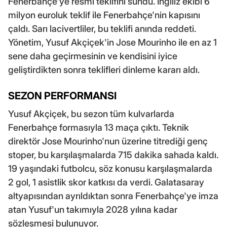
Fenerbahçe'ye resmi teklifini sundu. İngiliz ekibi 6
milyon euroluk teklif ile Fenerbahçe'nin kapısını
çaldı. Sarı lacivertliler, bu teklifi anında reddeti.
Yönetim, Yusuf Akçiçek'in Jose Mourinho ile en az 1
sene daha geçirmesinin ve kendisini iyice
geliştirdikten sonra teklifleri dinleme kararı aldı.
SEZON PERFORMANSI
Yusuf Akçiçek, bu sezon tüm kulvarlarda
Fenerbahçe formasıyla 13 maça çıktı. Teknik
direktör Jose Mourinho'nun üzerine titrediği genç
stoper, bu karşılaşmalarda 715 dakika sahada kaldı.
19 yaşındaki futbolcu, söz konusu karşılaşmalarda
2 gol, 1 asistlik skor katkısı da verdi. Galatasaray
altyapısından ayrıldıktan sonra Fenerbahçe'ye imza
atan Yusuf'un takımıyla 2028 yılına kadar
sözleşmesi bulunuyor.