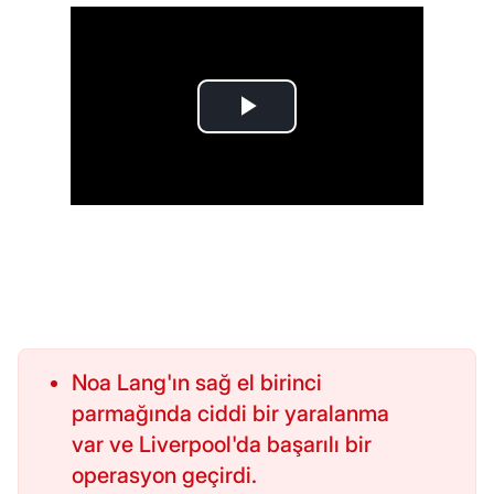
Noa Lang'ın sağ el birinci
parmağında ciddi bir yaralanma
var ve Liverpool'da başarılı bir
operasyon geçirdi.