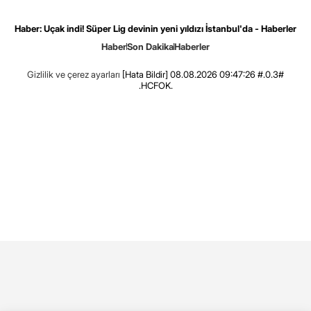
Haber: Uçak indi! Süper Lig devinin yeni yıldızı İstanbul'da - Haberler
Haber
Son Dakika
Haberler
Gizlilik ve çerez ayarları
[Hata Bildir]
08.08.2026 09:47:26 #.0.3#
.HCFOK.