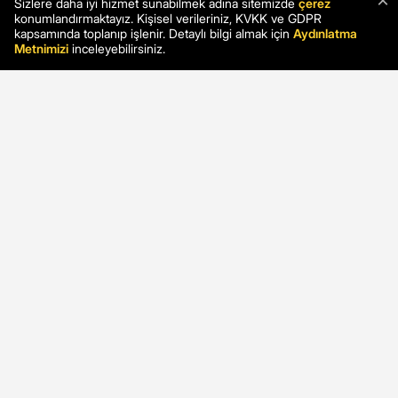
×
Sizlere daha iyi hizmet sunabilmek adına sitemizde
çerez
konumlandırmaktayız. Kişisel verileriniz, KVKK ve GDPR
kapsamında toplanıp işlenir. Detaylı bilgi almak için
Aydınlatma
Metnimizi
inceleyebilirsiniz.