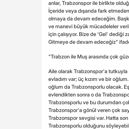
anlar, Trabzonspor ile birlikte oldu
İçeride veya dışarıda fark etmed
olmaya da devam edeceğim. Başkan
ve manevi büyük mücadeleler veril
için çalışıyor. Bize de 'Gel' dediği
Gitmeye de devam edeceğiz" ifadel
"Trabzon ile Muş arasında çok güze
Aile olarak Trabzonspor'a tutkuyla 
evladım var; üç kızım ve bir oğlum
oğlum da Trabzonsporlu olacak. E
evlendikten sonra o da Trabzonspor
Trabzonsporlu ve bu durumdan çok
Trabzonspor'a gönül veren çok sayıd
Trabzonspor sevgisi var. Hatta son
Trabzonsporlu olduğunu söyleyebili