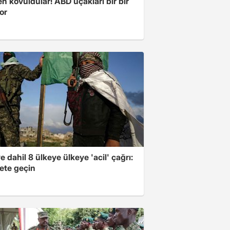
 kovuldular! ABD uçakları bir bir
yor
e dahil 8 ülkeye ülkeye 'acil' çağrı:
ete geçin