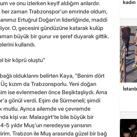
kadın
ğum ve onu izlerken keyif aldığım anlardır.
en her zaman Trabzonspor'un emrinde oldum,
ımız Ertuğrul Doğan'ın liderliğinde, maddi
iyor. O, gecesini gündüzüne katarak kulüp
 zaman büyük bir gurur ve şeref duyarak gittik.
erini kullandı.
l bir köprü oluştu"
bağlı olduklarını belirten Kaya, "Benim dört
. Üç kızım da Trabzonsporlu. Yeni doğan
İstan
şim ise evlenmeden önce Beşiktaşlıydı. Ama
'a gönül verdi. Eşim de Sürmeneli; şimdi
 mutlu. Ayrıca ailemde ve çevremde
a kişi var. Malazgirt'te bile büyük bir
 4-5 yıldır Muş'un neredeyse yarısının
rim. Trabzon ile Muş arasında güzel bir bağ