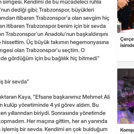
 simgesi. Kendimi de bu mücadeleci ruhla
nun dediği gibi; Trabzonspor, büyükleri
umdan itibaren Trabzonspor'a olan sevgim hiç
an itibaren Trabzonspor benim için bir sevda
n Trabzonspor'un Anadolu'nun başkaldırışını
Çerçe
p hissettim. Üç büyük takımın hegemonyasına
isimd
imgesi olan Trabzonspor'u seçtim. O
e gördüğüm için bu bağlılık hiç bitmedi"
ş bir sevda"
aktaran Kaya, "Efsane başkanımız Mehmet Ali
kulüp yönetiminde 4 yıl görev aldım. Bu
n yıllarından biriydi. Sonrasında yönetimde
opmadım. Her maçına gittim, her an yanında
işlemiş bir sevda. Kendimi en çok bulduğum
Komşu