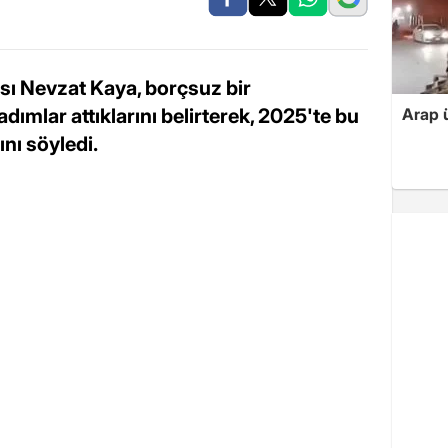
ı Nevzat Kaya, borçsuz bir
ımlar attıklarını belirterek, 2025'te bu
Arap ü
nı söyledi.