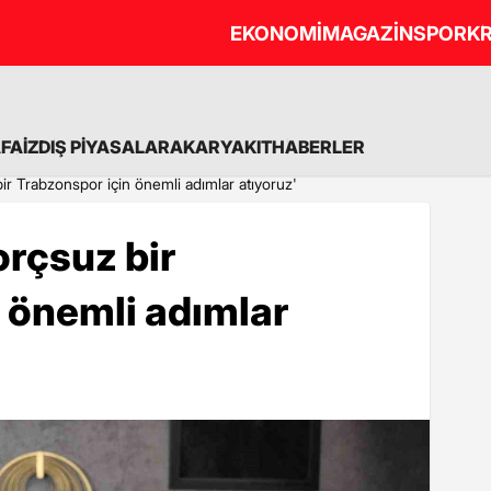
EKONOMİ
MAGAZİN
SPOR
KR
A
FAİZ
DIŞ PİYASALAR
AKARYAKIT
HABERLER
ir Trabzonspor için önemli adımlar atıyoruz'
rçsuz bir
 önemli adımlar