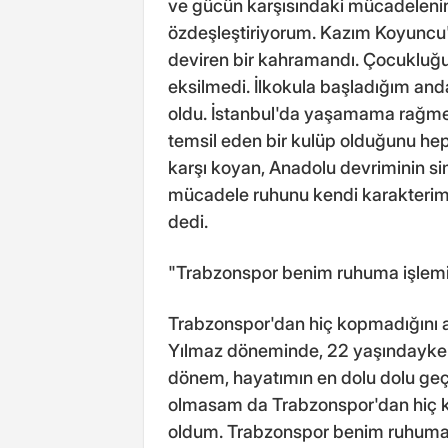
ve gücün karşısındaki mücadelenin
özdeşleştiriyorum. Kazım Koyuncu'
deviren bir kahramandı. Çocukluğ
eksilmedi. İlkokula başladığım and
oldu. İstanbul'da yaşamama rağme
temsil eden bir kulüp olduğunu he
karşı koyan, Anadolu devriminin s
mücadele ruhunu kendi karakterimd
dedi.
"Trabzonspor benim ruhuma işlemi
Trabzonspor'dan hiç kopmadığını 
Yılmaz döneminde, 22 yaşındayken 
dönem, hayatımın en dolu dolu geçe
olmasam da Trabzonspor'dan hiç k
oldum. Trabzonspor benim ruhuma 