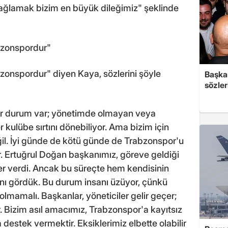
ağlamak bizim en büyük dileğimiz" şeklinde
abzonspordur"
abzonspordur" diyen Kaya, sözlerini şöyle
Başkan
sözler
ir durum var; yönetimde olmayan veya
 kulübe sırtını dönebiliyor. Ama bizim için
eğil. İyi günde de kötü günde de Trabzonspor'u
. Ertuğrul Doğan başkanımız, göreve geldiği
 verdi. Ancak bu süreçte hem kendisinin
ını gördük. Bu durum insanı üzüyor, çünkü
olmamalı. Başkanlar, yöneticiler gelir geçer;
 Bizim asıl amacımız, Trabzonspor'a kayıtsız
 destek vermektir. Eksiklerimiz elbette olabilir