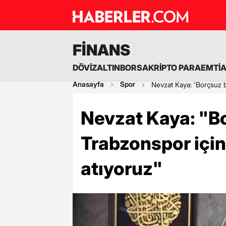
FİNANS
DÖVİZ
ALTIN
BORSA
KRİPTO PARA
EMTİ
Anasayfa
Spor
Nevzat Kaya: 'Borçsuz b
Nevzat Kaya: "Bo
Trabzonspor için
atıyoruz"