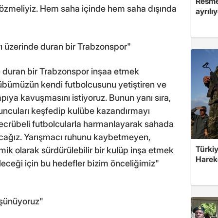
Resmen
çözmeliyiz. Hem saha içinde hem saha dışında
ayrılı
ı üzerinde duran bir Trabzonspor"
e duran bir Trabzonspor inşaa etmek
lübümüzün kendi futbolcusunu yetiştiren ve
pıya kavuşmasını istiyoruz. Bunun yanı sıra,
yuncuları keşfedip kulübe kazandırmayı
tecrübeli futbolcularla harmanlayarak sahada
acağız. Yarışmacı ruhunu kaybetmeyen,
Türkiy
k olarak sürdürülebilir bir kulüp inşa etmek
Harek
leceği için bu hedefler bizim önceliğimiz"
üşünüyoruz"