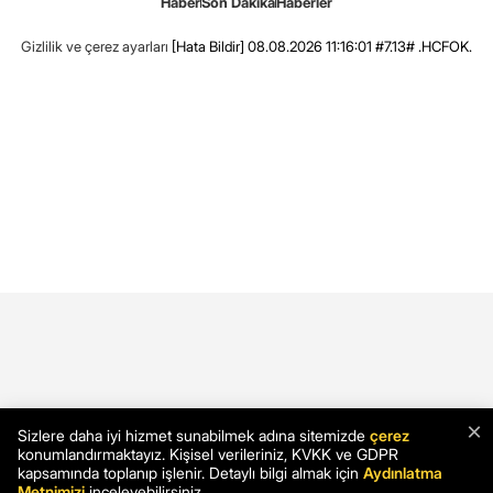
Haber
Son Dakika
Haberler
Gizlilik ve çerez ayarları
[Hata Bildir]
08.08.2026 11:16:01 #7.13# .HCFOK.
×
Sizlere daha iyi hizmet sunabilmek adına sitemizde
çerez
konumlandırmaktayız. Kişisel verileriniz, KVKK ve GDPR
kapsamında toplanıp işlenir. Detaylı bilgi almak için
Aydınlatma
Metnimizi
inceleyebilirsiniz.