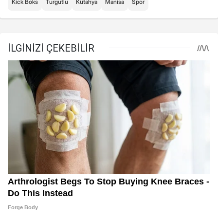
Kick Boks
Turgutlu
Kütahya
Manisa
Spor