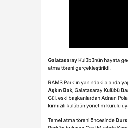
Galatasaray
Kulübünün hayata geçi
atma töreni gerçekleştirildi.
RAMS Park'ın yanındaki alanda yap
Aşkın Bak
, Galatasaray Kulübü B
Gül, eski başkanlardan Adnan Polat
kırmızılı kulübün yönetim kurulu üyel
Temel atma töreni öncesinde
Durs
Park'ta bulunan Gazi Mustafa Kemal