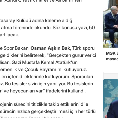
atasaray Kulübü adına kaleme aldığı
 atma töreninde okundu. Söz konusu yazı, 50
artılacak.
e Spor Bakanı
Osman Aşkın Bak
, Türk sporu
MGK ön
geldiklerini belirterek, "Gerçekten gurur verici
masad
Nisan. Gazi Mustafa Kemal Atatürk'ün
gemenlik ve Çocuk Bayramı'nı kutluyoruz.
 en içten dileklerimle kutluyorum. Sporcuları
u tesisler sizin için yapılıyor. Bu tesislerin
ri ve heyecanları var." ifadelerini kullandı.
in sürecini titizlikle takip ettiklerini dile
recin hızlıca gerçekleştirilmesi için her türlü