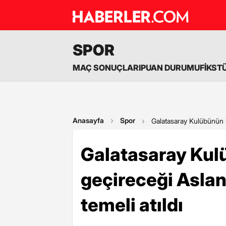
SPOR
MAÇ SONUÇLARI
PUAN DURUMU
FİKST
Anasayfa
Spor
Galatasaray Kulübünün h
Galatasaray Kul
geçireceği Aslan
temeli atıldı