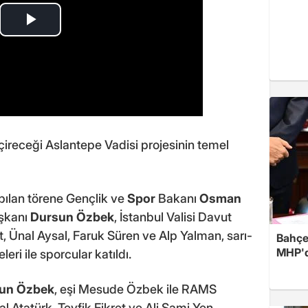
receği Aslantepe Vadisi projesinin temel
ılan törene Gençlik ve
Spor
Bakanı
Osman
aşkanı
Dursun Özbek
, İstanbul Valisi Davut
, Ünal Aysal, Faruk Süren ve Alp Yalman, sarı-
Bahçel
MHP'de
eri ile sporcular katıldı.
un Özbek
, eşi Mesude Özbek ile RAMS
 Atatürk, Tevfik Fikret ve Ali Sami Yen