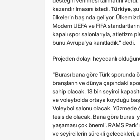
desteğin verilmesi talimatını verdi.
kazandırılmasını istedi.
Türkiye
, ş
ülkelerin başında geliyor. Ülkemizd
Modern UEFA ve FIFA standartlarınd
kapalı spor salonlarıyla, atletizm 
bunu Avrupa'ya kanıtladık." dedi.
Projeden dolayı heyecanlı olduğun
"Burası bana göre Türk sporunda ö
branşların ve dünya çapındaki spor 
sahip olacak. 13 bin seyirci kapasit
ve voleybolda ortaya koyduğu başar
Voleybol salonu olacak. Yüzmede ö
tesis de olacak. Bana göre burası y
yaşaması çok önemli. RAMS Park'ın
ve seyircilerin sürekli gelecekleri