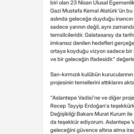
biri olan 23 Nisan Ulusal Egemenli
Gazi Mustafa Kemal Atatürk'ün bu
aslında geleceğe duyduğu inancın 
sadece yarının değil, aynı zamanda
temsilcileridir. Galatasaray da tar
imkansız denilen hedefleri gerçeğe
ortaya koyduğu vizyon sadece bir s
ve bir geleceğin ifadesidir." değe
Sarı-kırmızılı kulübün kurucuların
projesinin temellerini attıklarını ak
"Aslantepe Vadisi'ne ve diğer pr
Recep Tayyip Erdoğan'a teşekkürler
Değişikliği Bakanı Murat Kurum il
da teşekkür ediyorum. Aslantepe Va
geleceğini güvence altına alma ira