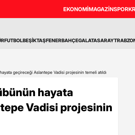
EKONOMİ
MAGAZİN
SPOR
KR
ÜR
FUTBOL
BEŞİKTAŞ
FENERBAHÇE
GALATASARAY
TRABZO
ayata geçireceği Aslantepe Vadisi projesinin temeli atıldı
übünün hayata
tepe Vadisi projesinin