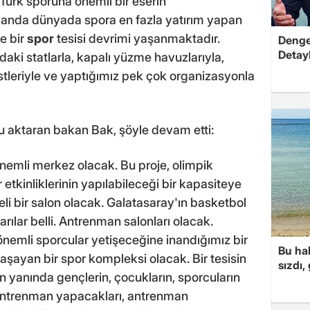
 Türk sporuna önemli bir eserin
u anda dünyada spora en fazla yatırım yapan
e bir
spor
tesisi devrimi yaşanmaktadır.
Dengel
Detayl
aki statlarla, kapalı yüzme havuzlarıyla,
pistleriyle ve yaptığımız pek çok organizasyonla
u aktaran bakan Bak, şöyle devam etti:
nemli merkez olacak. Bu proje, olimpik
etkinliklerinin yapılabileceği bir kapasiteye
eli bir salon olacak. Galatasaray'ın basketbol
ılar belli. Antrenman salonları olacak.
nemli sporcular yetişeceğine inandığımız bir
Bu hal
aşayan bir spor kompleksi olacak. Bir tesisin
sızdı,
 yanında gençlerin, çocukların, sporcuların
, antrenman yapacakları, antrenman