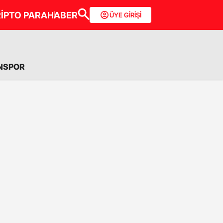
İPTO PARA
HABER
ÜYE GİRİŞİ
NSPOR