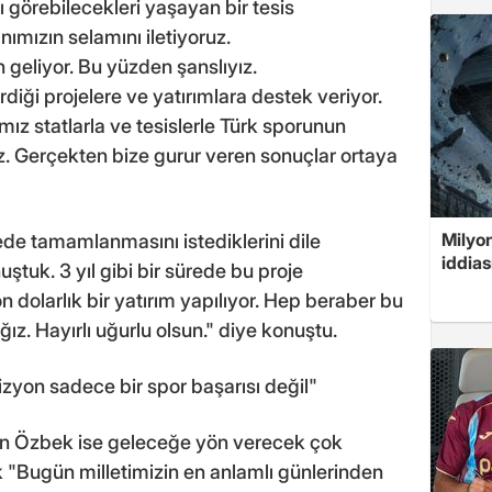
ı görebilecekleri yaşayan bir tesis
mızın selamını iletiyoruz.
geliyor. Bu yüzden şanslıyız.
iği projelere ve yatırımlara destek veriyor.
mız statlarla ve tesislerle Türk sporunun
. Gerçekten bize gurur veren sonuçlar ortaya
Milyon
ede tamamlanmasını istediklerini dile
iddias
tuk. 3 yıl gibi bir sürede bu proje
dolarlık bir yatırım yapılıyor. Hep beraber bu
ız. Hayırlı uğurlu olsun." diye konuştu.
zyon sadece bir spor başarısı değil"
n Özbek ise geleceğe yön verecek çok
ak "Bugün milletimizin en anlamlı günlerinden