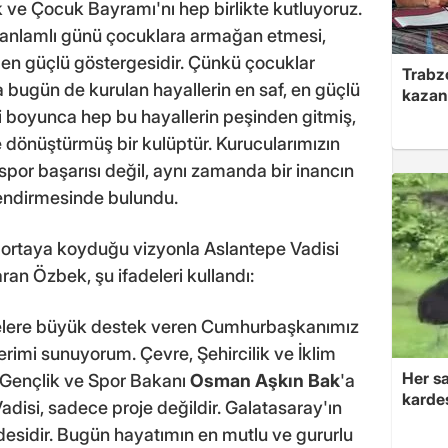
k ve Çocuk Bayramı'nı hep birlikte kutluyoruz.
 anlamlı günü çocuklara armağan etmesi,
en güçlü göstergesidir. Çünkü çocuklar
Trabzo
 bugün de kurulan hayallerin en saf, en güçlü
kazan
ihi boyunca hep bu hayallerin peşinden gitmiş,
 dönüştürmüş bir kulüptür. Kurucularımızın
por başarısı değil, aynı zamanda bir inancın
rlendirmesinde bulundu.
ın ortaya koyduğu vizyonla Aslantepe Vadisi
taran Özbek, şu ifadeleri kullandı:
ojelere büyük destek veren Cumhurbaşkanımız
imi sunuyorum. Çevre, Şehircilik ve İklim
Her sa
e Gençlik ve Spor Bakanı
Osman Aşkın Bak
'a
kardeş
disi, sadece proje değildir. Galatasaray'ın
desidir. Bugün hayatımın en mutlu ve gururlu