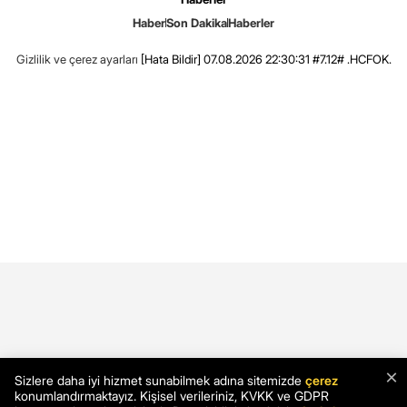
Haber
Son Dakika
Haberler
Gizlilik ve çerez ayarları
[Hata Bildir]
07.08.2026 22:30:31 #7.12# .HCFOK.
×
Sizlere daha iyi hizmet sunabilmek adına sitemizde
çerez
konumlandırmaktayız. Kişisel verileriniz, KVKK ve GDPR