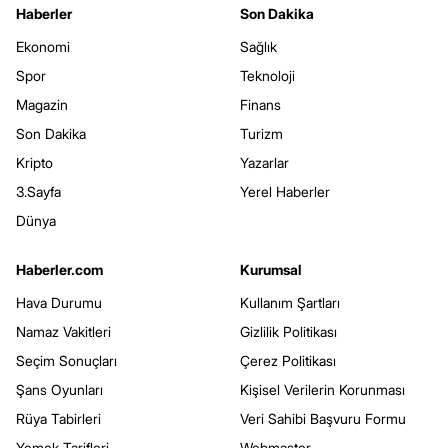
Haberler
Son Dakika
Ekonomi
Sağlık
Spor
Teknoloji
Magazin
Finans
Son Dakika
Turizm
Kripto
Yazarlar
3.Sayfa
Yerel Haberler
Dünya
Haberler.com
Kurumsal
Hava Durumu
Kullanım Şartları
Namaz Vakitleri
Gizlilik Politikası
Seçim Sonuçları
Çerez Politikası
Şans Oyunları
Kişisel Verilerin Korunması
Rüya Tabirleri
Veri Sahibi Başvuru Formu
Yemek Tarifleri
Webmaster