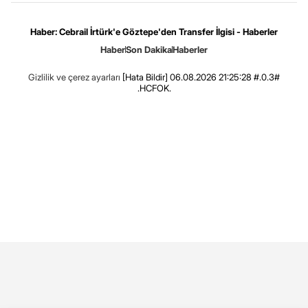
Haber: Cebrail İrtürk'e Göztepe'den Transfer İlgisi - Haberler
Haber
Son Dakika
Haberler
Gizlilik ve çerez ayarları
[Hata Bildir]
06.08.2026 21:25:28 #.0.3#
.HCFOK.