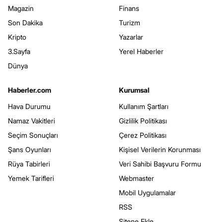
Magazin
Finans
Son Dakika
Turizm
Kripto
Yazarlar
3.Sayfa
Yerel Haberler
Dünya
Haberler.com
Kurumsal
Hava Durumu
Kullanım Şartları
Namaz Vakitleri
Gizlilik Politikası
Seçim Sonuçları
Çerez Politikası
Şans Oyunları
Kişisel Verilerin Korunması
Rüya Tabirleri
Veri Sahibi Başvuru Formu
Yemek Tarifleri
Webmaster
Mobil Uygulamalar
RSS
Sitene Ekle