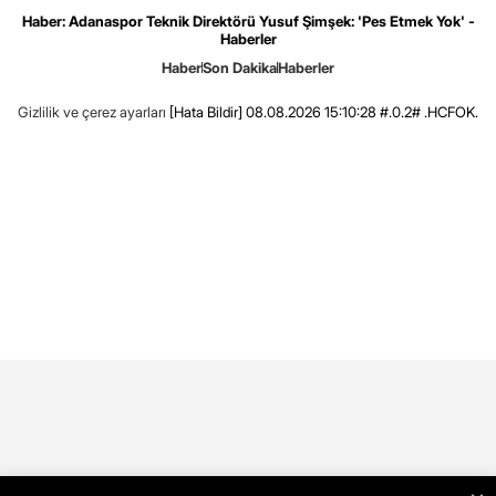
Haber: Adanaspor Teknik Direktörü Yusuf Şimşek: 'Pes Etmek Yok' -
Haberler
Haber
Son Dakika
Haberler
Gizlilik ve çerez ayarları
[Hata Bildir]
08.08.2026 15:10:28 #.0.2# .HCFOK.