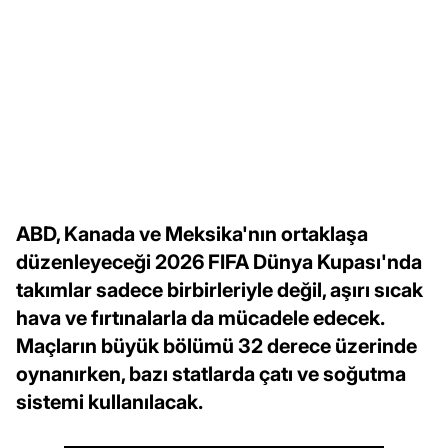
ABD, Kanada ve Meksika'nın ortaklaşa
düzenleyeceği 2026 FIFA Dünya Kupası'nda
takımlar sadece birbirleriyle değil, aşırı sıcak
hava ve fırtınalarla da mücadele edecek.
Maçların büyük bölümü 32 derece üzerinde
oynanırken, bazı statlarda çatı ve soğutma
sistemi kullanılacak.