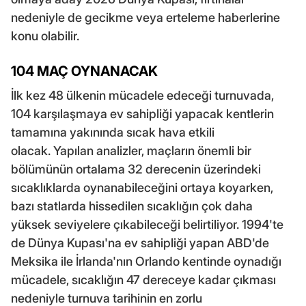
nedeniyle de gecikme veya erteleme haberlerine
konu olabilir.
104 MAÇ OYNANACAK
İlk kez 48 ülkenin mücadele edeceği turnuvada,
104 karşılaşmaya ev sahipliği yapacak kentlerin
tamamına yakınında sıcak hava etkili
olacak. Yapılan analizler, maçların önemli bir
bölümünün ortalama 32 derecenin üzerindeki
sıcaklıklarda oynanabileceğini ortaya koyarken,
bazı statlarda hissedilen sıcaklığın çok daha
yüksek seviyelere çıkabileceği belirtiliyor. 1994'te
de Dünya Kupası'na ev sahipliği yapan ABD'de
Meksika ile İrlanda'nın Orlando kentinde oynadığı
mücadele, sıcaklığın 47 dereceye kadar çıkması
nedeniyle turnuva tarihinin en zorlu