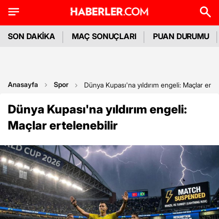
SON DAKİKA
MAÇ SONUÇLARI
PUAN DURUMU
Anasayfa
Spor
Dünya Kupası'na yıldırım engeli: Maçlar ertel
Dünya Kupası'na yıldırım engeli:
Maçlar ertelenebilir