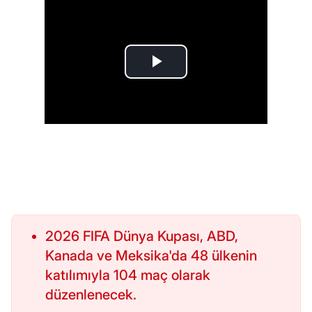
2026 FIFA Dünya Kupası, ABD,
Kanada ve Meksika'da 48 ülkenin
katılımıyla 104 maç olarak
düzenlenecek.