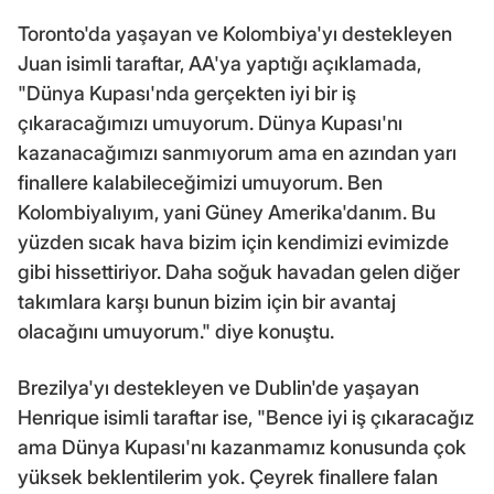
Toronto'da yaşayan ve Kolombiya'yı destekleyen
Juan isimli taraftar, AA'ya yaptığı açıklamada,
"Dünya Kupası'nda gerçekten iyi bir iş
çıkaracağımızı umuyorum. Dünya Kupası'nı
kazanacağımızı sanmıyorum ama en azından yarı
finallere kalabileceğimizi umuyorum. Ben
Kolombiyalıyım, yani Güney Amerika'danım. Bu
yüzden sıcak hava bizim için kendimizi evimizde
gibi hissettiriyor. Daha soğuk havadan gelen diğer
takımlara karşı bunun bizim için bir avantaj
olacağını umuyorum." diye konuştu.
Brezilya'yı destekleyen ve Dublin'de yaşayan
Henrique isimli taraftar ise, "Bence iyi iş çıkaracağız
ama Dünya Kupası'nı kazanmamız konusunda çok
yüksek beklentilerim yok. Çeyrek finallere falan