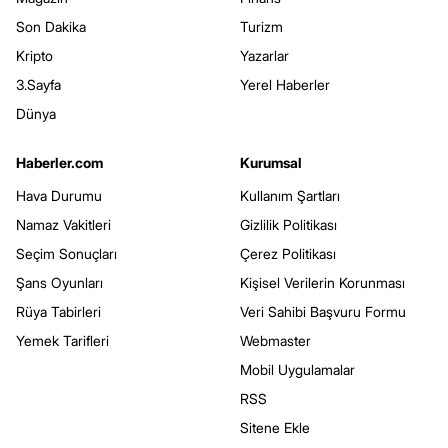
Son Dakika
Turizm
Kripto
Yazarlar
3.Sayfa
Yerel Haberler
Dünya
Haberler.com
Kurumsal
Hava Durumu
Kullanım Şartları
Namaz Vakitleri
Gizlilik Politikası
Seçim Sonuçları
Çerez Politikası
Şans Oyunları
Kişisel Verilerin Korunması
Rüya Tabirleri
Veri Sahibi Başvuru Formu
Yemek Tarifleri
Webmaster
Mobil Uygulamalar
RSS
Sitene Ekle