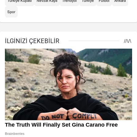
Türkiye Kupası
Nevzat Kaya
Trendyol
Türkiye
Futbol
Ankara
Spor