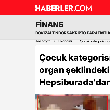
FİNANS
DÖVİZ
ALTIN
BORSA
KRİPTO PARA
EMTİ
Anasayfa
Ekonomi
Çocuk kategorisinde 
Çocuk kategorisi
organ şeklindeki y
Hepsiburada'dan