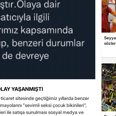
Seyya
sözle
OLAY YAŞANMIŞTI
icaret sitesinde geçtiğimiz yıllarda benzer
yolarını "sevimli seksi çocuk bikinileri",
leri ile satışa sunulması sosyal medya ve