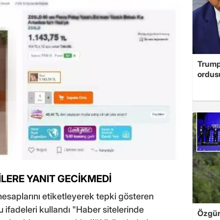
Trump'
ordus
İLERE YANIT GECİKMEDİ
hesaplarını etiketleyerek tepki gösteren
u ifadeleri kullandı "Haber sitelerinde
Özgür