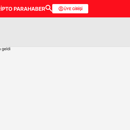
İPTO PARA
HABER
ÜYE GİRİŞİ
 geldi