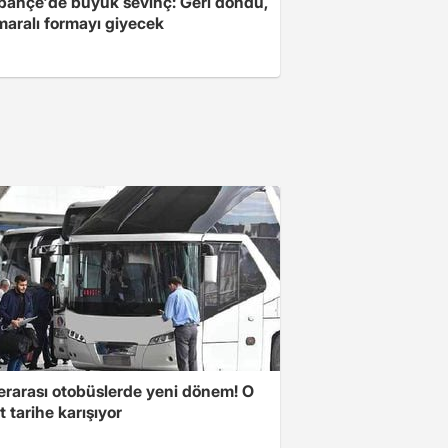
bahçe'de büyük sevinç: Geri döndü,
maralı formayı giyecek
lerarası otobüslerde yeni dönem! O
 tarihe karışıyor