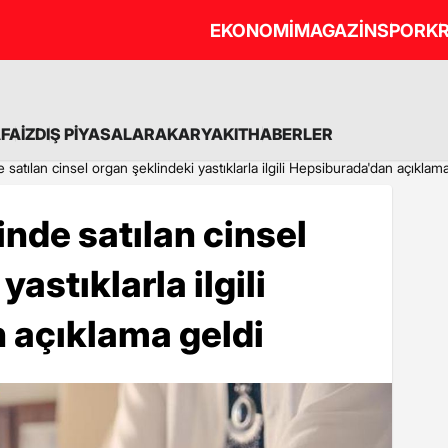
EKONOMİ
MAGAZİN
SPOR
KR
A
FAİZ
DIŞ PİYASALAR
AKARYAKIT
HABERLER
satılan cinsel organ şeklindeki yastıklarla ilgili Hepsiburada'dan açıklama
nde satılan cinsel
astıklarla ilgili
 açıklama geldi