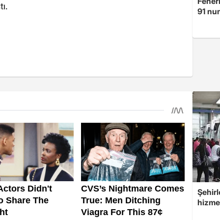
Fener
ı.
91 nu
Şehir
hizmet