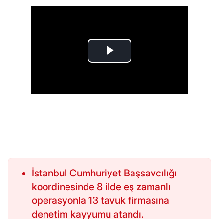
İstanbul Cumhuriyet Başsavcılığı
koordinesinde 8 ilde eş zamanlı
operasyonla 13 tavuk firmasına
denetim kayyumu atandı.