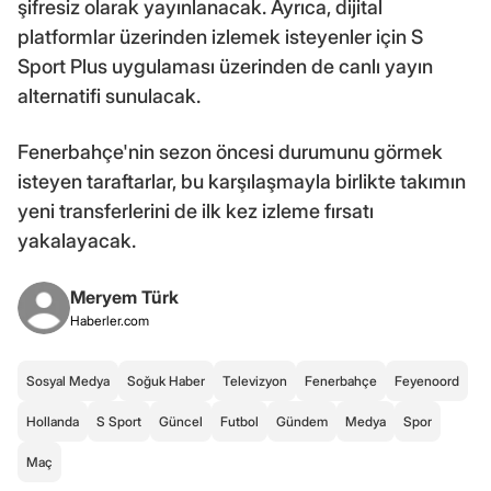
şifresiz olarak yayınlanacak. Ayrıca, dijital
platformlar üzerinden izlemek isteyenler için S
Sport Plus uygulaması üzerinden de canlı yayın
alternatifi sunulacak.
Fenerbahçe'nin sezon öncesi durumunu görmek
isteyen taraftarlar, bu karşılaşmayla birlikte takımın
yeni transferlerini de ilk kez izleme fırsatı
yakalayacak.
Meryem Türk
Haberler.com
Sosyal Medya
Soğuk Haber
Televizyon
Fenerbahçe
Feyenoord
Hollanda
S Sport
Güncel
Futbol
Gündem
Medya
Spor
Maç