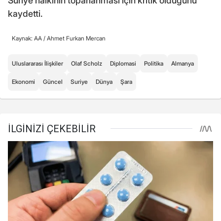
Suriye halkının toparlanması için kritik olduğunu
kaydetti.
Kaynak: AA /
Ahmet Furkan Mercan
Uluslararası İlişkiler
Olaf Scholz
Diplomasi
Politika
Almanya
Ekonomi
Güncel
Suriye
Dünya
Şara