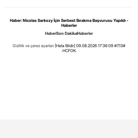
Haber: Nicolas Sarkozy İçin Serbest Bırakma Başvurusu Yapıldı -
Haberler
Haber
Son Dakika
Haberler
Gizlilik ve çerez ayarları
[Hata Bildir]
09.08.2026 17:36:09 #7.13#
.HCFOK.