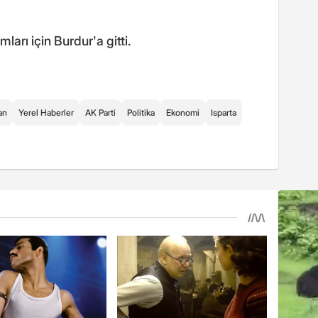
ları için Burdur'a gitti.
an
Yerel Haberler
AK Parti
Politika
Ekonomi
Isparta