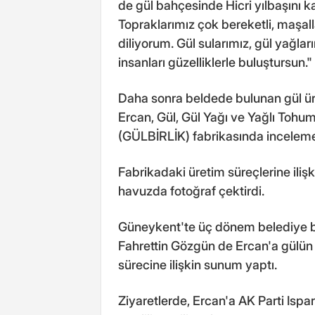
de gül bahçesinde Hicri yılbaşını ka
Topraklarımız çok bereketli, maşall
diliyorum. Gül sularımız, gül yağlar
insanları güzelliklerle buluştursun." 
Daha sonra beldede bulunan gül ürü
Ercan, Gül, Gül Yağı ve Yağlı Tohuml
(GÜLBİRLİK) fabrikasında incelem
Fabrikadaki üretim süreçlerine ilişk
havuzda fotoğraf çektirdi.
Güneykent'te üç dönem belediye b
Fahrettin Gözgün de Ercan'a gülü
sürecine ilişkin sunum yaptı.
Ziyaretlerde, Ercan'a AK Parti Ispa