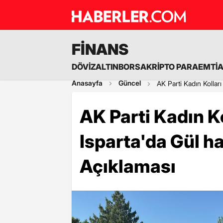
FİNANS
DÖVİZ
ALTIN
BORSA
KRİPTO PARA
EMTİ
Anasayfa
Güncel
AK Parti Kadın Kolları
AK Parti Kadın K
Isparta'da Gül ha
Açıklaması