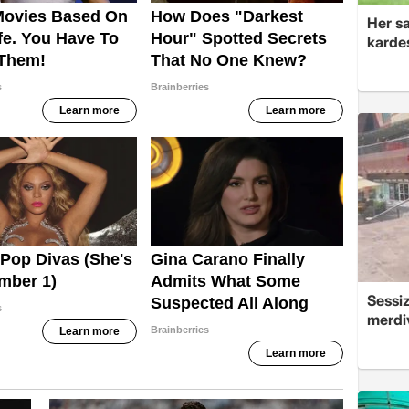
Her sa
kardeş
Sessi
merdi