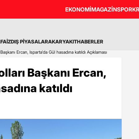
EKONOMİ
MAGAZİN
SPOR
KR
A
FAİZ
DIŞ PİYASALAR
AKARYAKIT
HABERLER
 Başkanı Ercan, Isparta'da Gül hasadına katıldı Açıklaması
olları Başkanı Ercan,
sadına katıldı