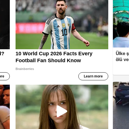
Ülke ş
ölü ve