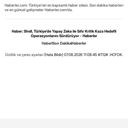
Haberler.com: Türkiye’nin en kapsamlı haber sitesi. Son dakika haberleri
ve en güncel gelişmeler Haberler.com’da.
Haber: Shell, Türkiye’de Yapay Zeka ile Sıfır Kritik Kaza Hedefli
Operasyonlarını Sürdürüyor - Haberler
Haber
Son Dakika
Haberler
Gizlilik ve çerez ayarları
[Hata Bildir]
07.08.2026 11:08:45 #7.12# .HCFOK.