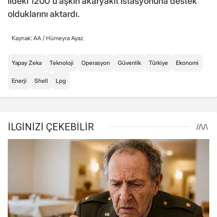
ildeki 1200'ü aşkın akaryakıt istasyonuna destek
olduklarını aktardı.
Kaynak: AA /
Hümeyra Ayaz
Yapay Zeka
Teknoloji
Operasyon
Güvenlik
Türkiye
Ekonomi
Enerji
Shell
Lpg