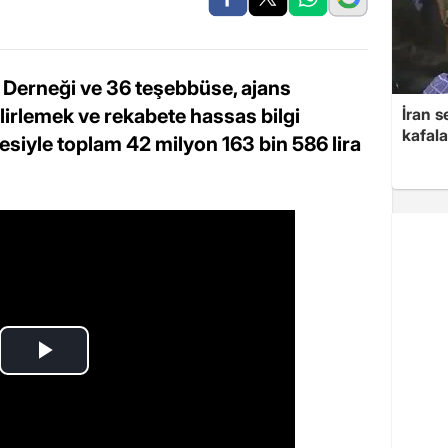
ı Derneği ve 36 teşebbüse, ajans
elirlemek ve rekabete hassas bilgi
İran s
kafala
iyle toplam 42 milyon 163 bin 586 lira