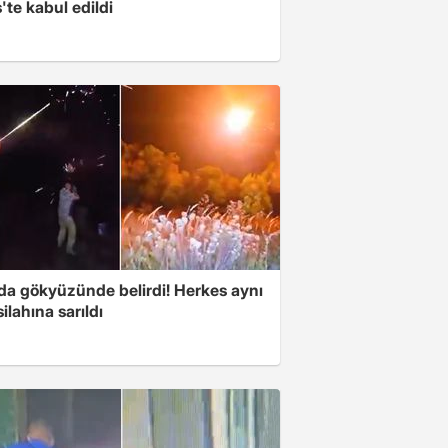
'te kabul edildi
nda gökyüzünde belirdi! Herkes aynı
ilahına sarıldı