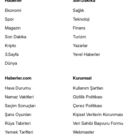
Haberler
Son Dakika
Ekonomi
Sağlık
Spor
Teknoloji
Magazin
Finans
Son Dakika
Turizm
Kripto
Yazarlar
3.Sayfa
Yerel Haberler
Dünya
Haberler.com
Kurumsal
Hava Durumu
Kullanım Şartları
Namaz Vakitleri
Gizlilik Politikası
Seçim Sonuçları
Çerez Politikası
Şans Oyunları
Kişisel Verilerin Korunması
Rüya Tabirleri
Veri Sahibi Başvuru Formu
Yemek Tarifleri
Webmaster