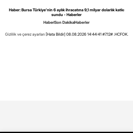
Haber: Bursa Türkiye'nin 6 aylık ihracatına 9,1 milyar dolarlık katkı
sundu - Haberler
Haber
Son Dakika
Haberler
Gizlilik ve çerez ayarları
[Hata Bildir]
08.08.2026 14:44:41 #7.12# .HCFOK.