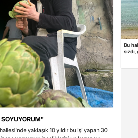
Bu hal
sızdı,
R SOYUYORUM"
allesi'nde yaklaşık 10 yıldır bu işi yapan 30