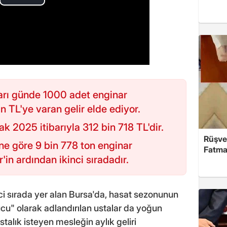
arı günde 1000 adet enginar
 TL'ye varan gelir elde ediyor.
2025 itibarıyla 312 bin 718 TL'dir.
Rüşve
ne göre 9 bin 778 ton enginar
Fatma,
'in ardından ikinci sıradadır.
ci sırada yer alan Bursa'da, hasat sezonunun
cu" olarak adlandırılan ustalar da yoğun
talık isteyen mesleğin aylık geliri