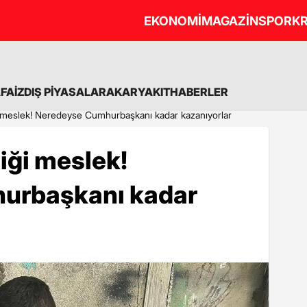
EKONOMİ
MAGAZİN
SPOR
KR
A
FAİZ
DIŞ PİYASALAR
AKARYAKIT
HABERLER
 meslek! Neredeyse Cumhurbaşkanı kadar kazanıyorlar
iği meslek!
urbaşkanı kadar