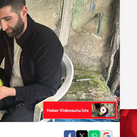
Haber Videosunu İzle