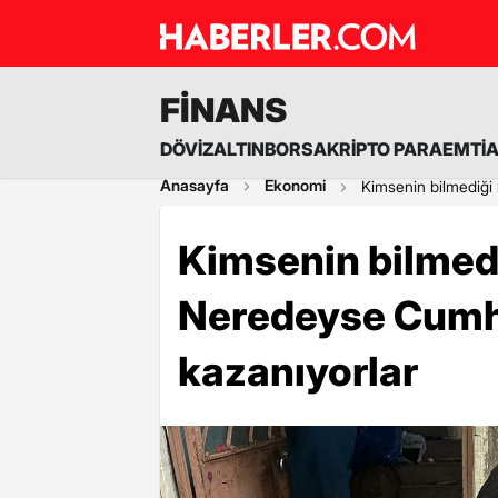
FİNANS
DÖVİZ
ALTIN
BORSA
KRİPTO PARA
EMTİ
Anasayfa
Ekonomi
Kimsenin bilmediği
Kimsenin bilmed
Neredeyse Cumh
kazanıyorlar