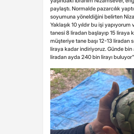
yaşındaki İbrahim Nizamsever, eng
paylaştı. Normalde pazarcılık yapt
soyumuna yöneldiğini belirten Niz
Yaklaşık 10 yıldır bu işi yapıyoru
tanesi 8 liradan başlayıp 15 liraya 
müşteriye tane başı 12-13 liradan soy
liraya kadar indiriyoruz. Günde bi
liradan ayda 240 bin lirayı buluyor"