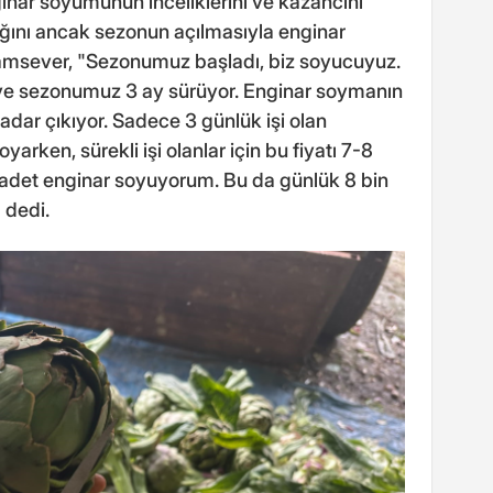
inar soyumunun inceliklerini ve kazancını
ığını ancak sezonun açılmasıyla enginar
amsever, "Sezonumuz başladı, biz soyucuyuz.
m ve sezonumuz 3 ay sürüyor. Enginar soymanın
kadar çıkıyor. Sadece 3 günlük işi olan
arken, sürekli işi olanlar için bu fiyatı 7-8
n adet enginar soyuyorum. Bu da günlük 8 bin
 dedi.