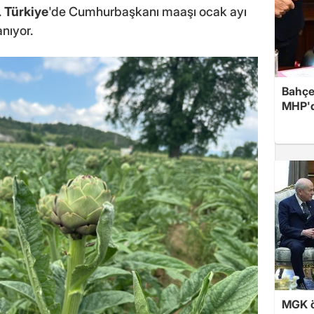
.
Türkiye
'de Cumhurbaşkanı maaşı ocak ayı
anıyor.
Bahçel
MHP'de
MGK ön