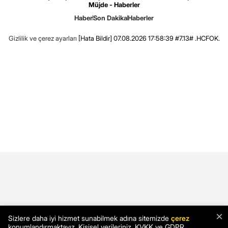
Müjde - Haberler
Haber
Son Dakika
Haberler
Gizlilik ve çerez ayarları
[Hata Bildir]
07.08.2026 17:58:39 #7.13# .HCFOK.
×
Sizlere daha iyi hizmet sunabilmek adına sitemizde
çerez
konumlandırmaktayız. Kişisel verileriniz, KVKK ve GDPR