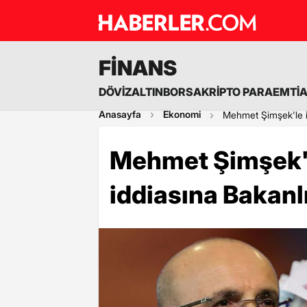
FİNANS
DÖVİZ
ALTIN
BORSA
KRİPTO PARA
EMTİ
Anasayfa
Ekonomi
Mehmet Şimşek'le il
Mehmet Şimşek'le
iddiasına Bakanl