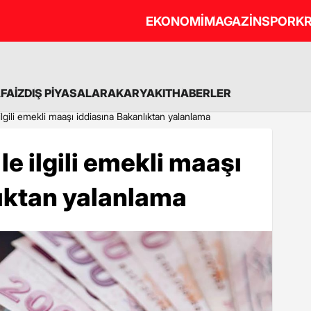
EKONOMİ
MAGAZİN
SPOR
KR
A
FAİZ
DIŞ PİYASALAR
AKARYAKIT
HABERLER
gili emekli maaşı iddiasına Bakanlıktan yalanlama
 ilgili emekli maaşı
ıktan yalanlama