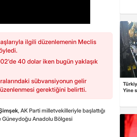
şlarıyla ilgili düzenlemenin Meclis
öyledi.
002'de 40 dolar iken bugün yaklaşık
uralarındaki sübvansiyonun gelir
Türkiy
enlenmesi gerektiğini belirtti.
Yine s
Şimşek
, AK Parti milletvekilleriyle başlattığı
u ve Güneydoğu Anadolu Bölgesi