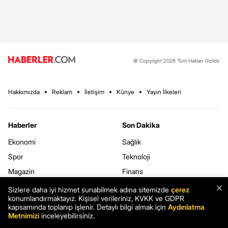
© Copyright 2026 Tüm Hakları Gizlidir.
Hakkımızda
Reklam
İletişim
Künye
Yayın İlkeleri
Haberler
Son Dakika
Ekonomi
Sağlık
Spor
Teknoloji
Magazin
Finans
×
Son Dakika
Turizm
Sizlere daha iyi hizmet sunabilmek adına sitemizde
çerez
konumlandırmaktayız. Kişisel verileriniz, KVKK ve GDPR
Kripto
Yazarlar
kapsamında toplanıp işlenir. Detaylı bilgi almak için
Aydınlatma
Metnimizi
inceleyebilirsiniz.
3.Sayfa
Yerel Haberler